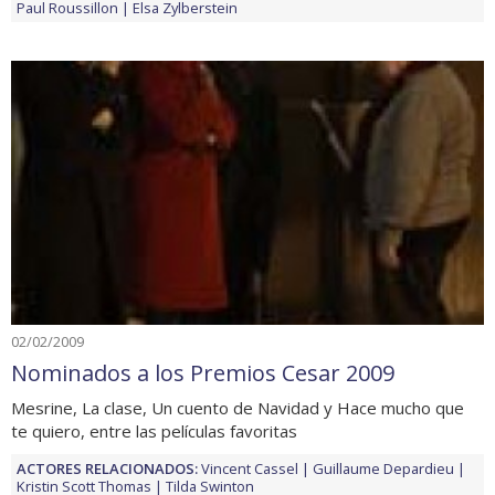
Paul Roussillon
Elsa Zylberstein
02/02/2009
Nominados a los Premios Cesar 2009
Mesrine, La clase, Un cuento de Navidad y Hace mucho que
te quiero, entre las películas favoritas
ACTORES RELACIONADOS:
Vincent Cassel
Guillaume Depardieu
Kristin Scott Thomas
Tilda Swinton