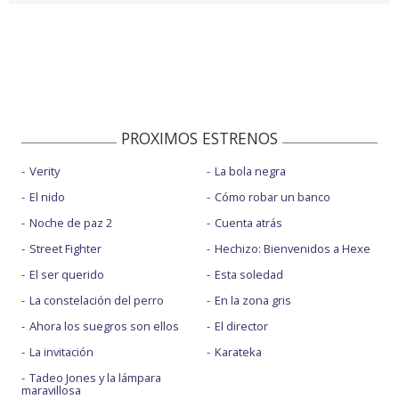
PROXIMOS ESTRENOS
Verity
La bola negra
El nido
Cómo robar un banco
Noche de paz 2
Cuenta atrás
Street Fighter
Hechizo: Bienvenidos a Hexe
El ser querido
Esta soledad
La constelación del perro
En la zona gris
Ahora los suegros son ellos
El director
La invitación
Karateka
Tadeo Jones y la lámpara
maravillosa