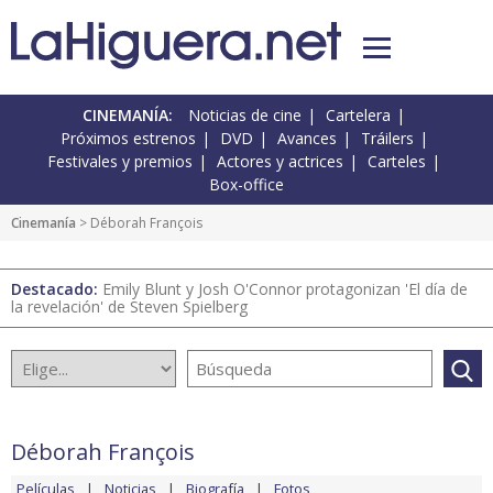
CINEMANÍA:
Noticias de cine
Cartelera
Próximos estrenos
DVD
Avances
Tráilers
Festivales y premios
Actores y actrices
Carteles
Box-office
Cinemanía
> Déborah François
Destacado:
Emily Blunt y Josh O'Connor protagonizan 'El día de
la revelación' de Steven Spielberg
Déborah François
Películas
Noticias
Biografía
Fotos