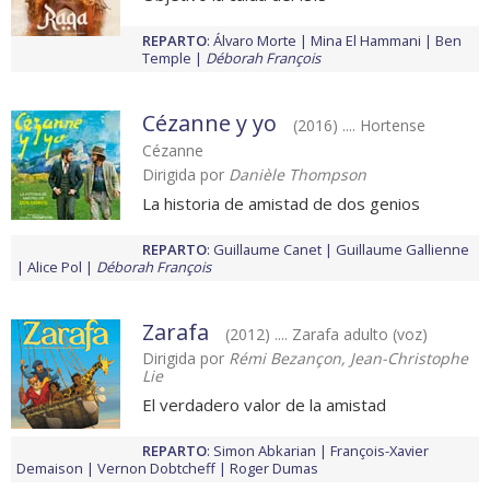
REPARTO
:
Álvaro Morte
Mina El Hammani
Ben
Temple
Déborah François
Cézanne y yo
(2016) .... Hortense
Cézanne
Dirigida por
Danièle Thompson
La historia de amistad de dos genios
REPARTO
:
Guillaume Canet
Guillaume Gallienne
Alice Pol
Déborah François
Zarafa
(2012) .... Zarafa adulto (voz)
Dirigida por
Rémi Bezançon, Jean-Christophe
Lie
El verdadero valor de la amistad
REPARTO
:
Simon Abkarian
François-Xavier
Demaison
Vernon Dobtcheff
Roger Dumas