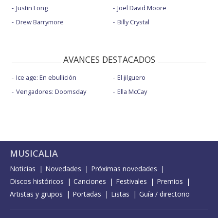
Justin Long
Joel David Moore
Drew Barrymore
Billy Crystal
AVANCES DESTACADOS
Ice age: En ebullición
El jilguero
Vengadores: Doomsday
Ella McCay
MUSICALIA
Noticias
Novedades
Próximas novedades
Discos históricos
Canciones
Festivales
Premios
Artistas y grupos
Portadas
Listas
Guía / directorio