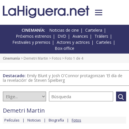
CINEMANÍA:
Noticias de cine
Cartelera
Próximos estrenos
DVD
Avances
Tráilers
Festivales y premios
Actores y actrices
Carteles
Box-office
Cinemanía
>
Demetri Martin
>
Fotos
> Foto 1 de 4
Destacado:
Emily Blunt y Josh O'Connor protagonizan 'El día de
la revelación' de Steven Spielberg
Demetri Martin
Películas
Noticias
Biografía
Fotos