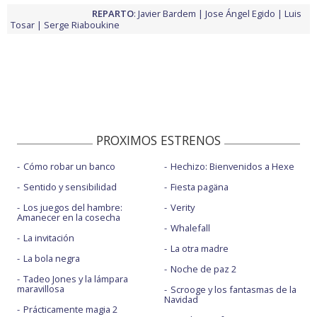
REPARTO
:
Javier Bardem
Jose Ángel Egido
Luis
Tosar
Serge Riaboukine
PROXIMOS ESTRENOS
Cómo robar un banco
Hechizo: Bienvenidos a Hexe
Sentido y sensibilidad
Fiesta pagäna
Los juegos del hambre:
Verity
Amanecer en la cosecha
Whalefall
La invitación
La otra madre
La bola negra
Noche de paz 2
Tadeo Jones y la lámpara
maravillosa
Scrooge y los fantasmas de la
Navidad
Prácticamente magia 2