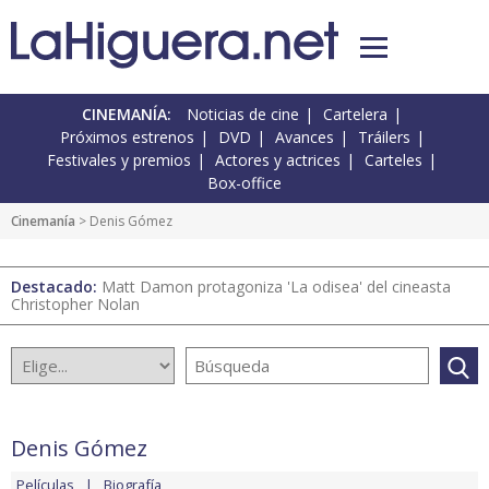
CINEMANÍA:
Noticias de cine
Cartelera
Próximos estrenos
DVD
Avances
Tráilers
Festivales y premios
Actores y actrices
Carteles
Box-office
Cinemanía
> Denis Gómez
Destacado:
Matt Damon protagoniza 'La odisea' del cineasta
Christopher Nolan
Denis Gómez
Películas
Biografía