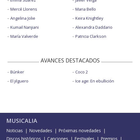
Emma Suárez
Javier Veiga
Mercé Llorens
Maria Bello
Angelina Jolie
Keira Knightley
Kumail Nanjiani
Alexandra Daddario
María Valverde
Patricia Clarkson
AVANCES DESTACADOS
Búnker
Coco 2
El jilguero
Ice age: En ebullición
MUSICALIA
Noticias
Novedades
Próximas novedades
Discos históricos
Canciones
Festivales
Premios