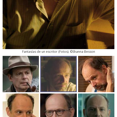
Fantasías de un escritor
(
Fotos
). ©Shanna Besson