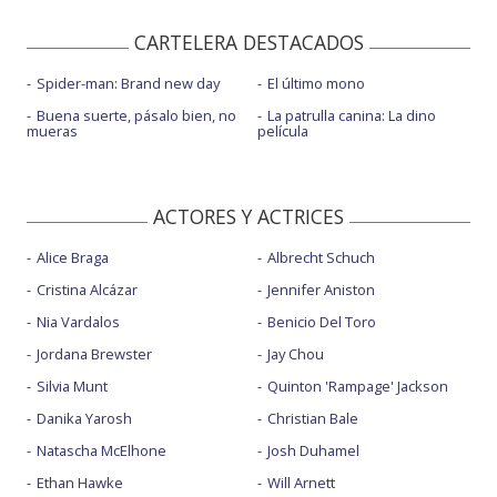
CARTELERA DESTACADOS
Spider-man: Brand new day
El último mono
Buena suerte, pásalo bien, no
La patrulla canina: La dino
mueras
película
ACTORES Y ACTRICES
Alice Braga
Albrecht Schuch
Cristina Alcázar
Jennifer Aniston
Nia Vardalos
Benicio Del Toro
Jordana Brewster
Jay Chou
Silvia Munt
Quinton 'Rampage' Jackson
Danika Yarosh
Christian Bale
Natascha McElhone
Josh Duhamel
Ethan Hawke
Will Arnett