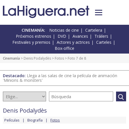
CINEMANÍA:
Noticias de cine
Cartelera
Próximos estrenos
DVD
Avances
Tráilers
Festivales y premios
Actores y actrices
Carteles
Box-office
Cinemanía
>
Denis Podalydès
>
Fotos
> Foto 7 de 8
Destacado:
Llega a las salas de cine la película de animación
'Minions & monsters'
Denis Podalydès
Películas
Biografía
Fotos