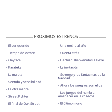
PROXIMOS ESTRENOS
El ser querido
Una noche al año
Tiempo de victoria
Cuenta atrás
Clayface
Hechizo: Bienvenidos a Hexe
Karateka
La invitación
La maleta
Scrooge y los fantasmas de la
Navidad
Sentido y sensibilidad
Ahora los suegros son ellos
La otra madre
Los juegos del hambre:
Amanecer en la cosecha
Street Fighter
El último mono
El final de Oak Street