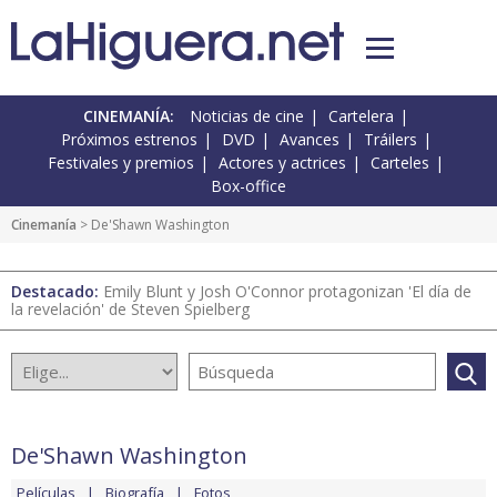
CINEMANÍA:
Noticias de cine
Cartelera
Próximos estrenos
DVD
Avances
Tráilers
Festivales y premios
Actores y actrices
Carteles
Box-office
Cinemanía
> De'Shawn Washington
Destacado:
Emily Blunt y Josh O'Connor protagonizan 'El día de
la revelación' de Steven Spielberg
De'Shawn Washington
Películas
Biografía
Fotos