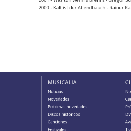
2001 - Was tun wenn's brennt - Gregor Sc
2000 - Kalt ist der Abendhauch - Rainer 
MUSICALIA
C
Noticias
Not
Novedades
Car
Próximas novedades
Pr
Discos históricos
DV
Canciones
Av
Festivales
Trá