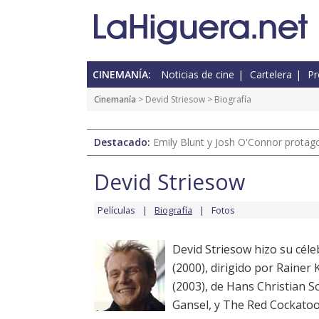
CINEMANÍA:
Noticias de cine
Cartelera
Pr
Cinemanía
>
Devid Striesow
> Biografía
Destacado:
Emily Blunt y Josh O'Connor protagon
Devid Striesow
Películas
Biografía
Fotos
Devid Striesow hizo su céle
(2000), dirigido por Rainer 
(2003), de Hans Christian S
Gansel, y The Red Cockatoo