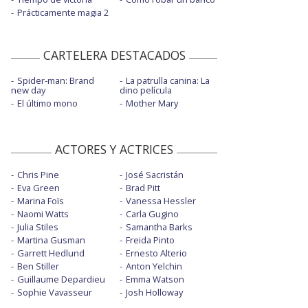
Prácticamente magia 2
CARTELERA DESTACADOS
Spider-man: Brand
La patrulla canina: La
new day
dino película
El último mono
Mother Mary
ACTORES Y ACTRICES
Chris Pine
José Sacristán
Eva Green
Brad Pitt
Marina Foïs
Vanessa Hessler
Naomi Watts
Carla Gugino
Julia Stiles
Samantha Barks
Martina Gusman
Freida Pinto
Garrett Hedlund
Ernesto Alterio
Ben Stiller
Anton Yelchin
Guillaume Depardieu
Emma Watson
Sophie Vavasseur
Josh Holloway