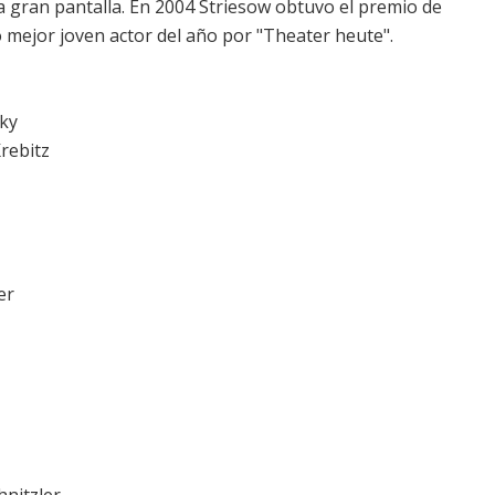
a gran pantalla. En 2004 Striesow obtuvo el premio de
 mejor joven actor del año por "Theater heute".
zky
Krebitz
er