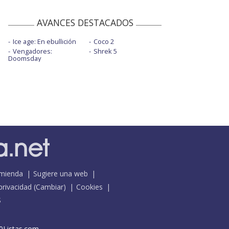
AVANCES DESTACADOS
Ice age: En ebullición
Coco 2
Vengadores:
Shrek 5
Doomsday
mienda
Sugiere una web
 privacidad
(
Cambiar
)
Cookies
S
0Listas.com