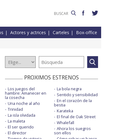
os
Actores y actrices
Carteles
Box-office
PROXIMOS ESTRENOS
Los juegos del
La bola negra
hambre: Amanecer en
Sentido y sensibilidad
la cosecha
En el corazón de la
Una noche al año
bestia
Trinidad
Karateka
La isla olvidada
El final de Oak Street
La maleta
Whalefall
El ser querido
Ahora los suegros
El director
son ellos
Tiempo de victoria
Cómo robar un banco