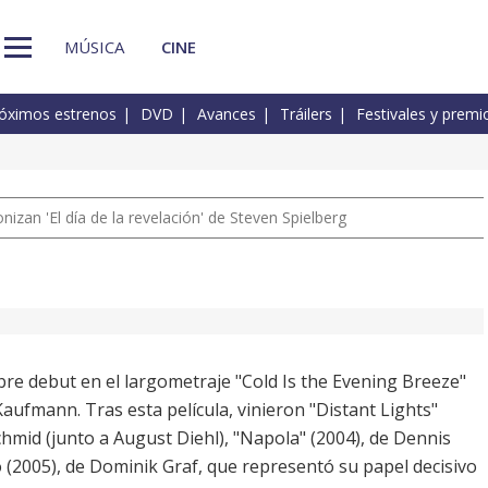
MÚSICA
CINE
óximos estrenos
DVD
Avances
Tráilers
Festivales y premi
izan 'El día de la revelación' de Steven Spielberg
bre debut en el largometraje "Cold Is the Evening Breeze"
Kaufmann. Tras esta película, vinieron "Distant Lights"
chmid (junto a August Diehl), "Napola" (2004), de Dennis
 (2005), de Dominik Graf, que representó su papel decisivo