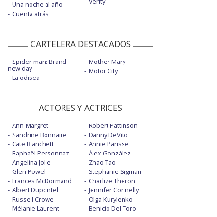
Verity
Una noche al año
Cuenta atrás
CARTELERA DESTACADOS
Spider-man: Brand
Mother Mary
new day
Motor City
La odisea
ACTORES Y ACTRICES
Ann-Margret
Robert Pattinson
Sandrine Bonnaire
Danny DeVito
Cate Blanchett
Annie Parisse
Raphaël Personnaz
Álex González
Angelina Jolie
Zhao Tao
Glen Powell
Stephanie Sigman
Frances McDormand
Charlize Theron
Albert Dupontel
Jennifer Connelly
Russell Crowe
Olga Kurylenko
Mélanie Laurent
Benicio Del Toro