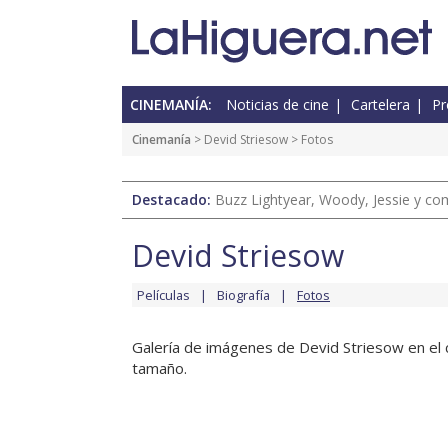
CINEMANÍA:
Noticias de cine
Cartelera
Pr
Cinemanía
>
Devid Striesow
> Fotos
Destacado:
Buzz Lightyear, Woody, Jessie y com
Devid Striesow
Películas
Biografía
Fotos
Galería de imágenes de Devid Striesow en el c
tamaño.