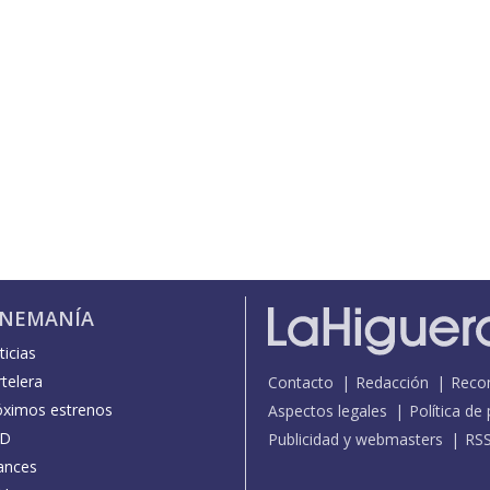
INEMANÍA
icias
telera
Contacto
Redacción
Reco
óximos estrenos
Aspectos legales
Política de
D
Publicidad y webmasters
RS
ances