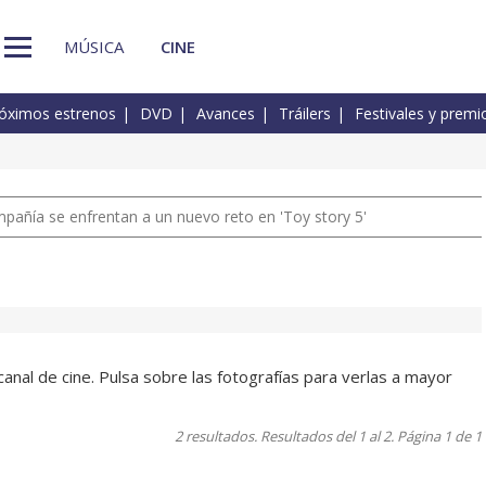
MÚSICA
CINE
óximos estrenos
DVD
Avances
Tráilers
Festivales y premi
pañía se enfrentan a un nuevo reto en 'Toy story 5'
anal de cine. Pulsa sobre las fotografías para verlas a mayor
2 resultados. Resultados del 1 al 2. Página 1 de 1