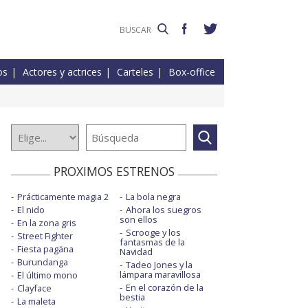
os
Actores y actrices
Carteles
Box-office
PROXIMOS ESTRENOS
Prácticamente magia 2
La bola negra
El nido
Ahora los suegros
son ellos
En la zona gris
Scrooge y los
Street Fighter
fantasmas de la
Fiesta pagäna
Navidad
Burundanga
Tadeo Jones y la
lámpara maravillosa
El último mono
En el corazón de la
Clayface
bestia
La maleta