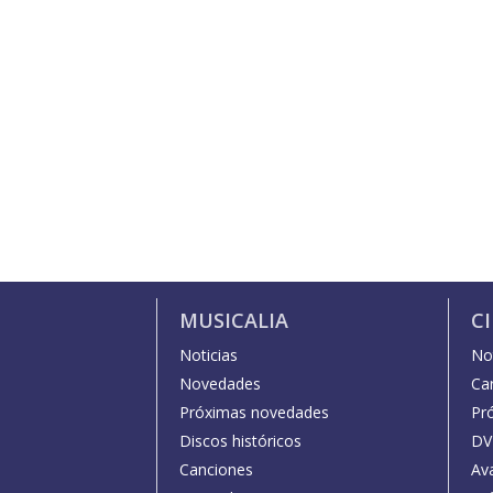
MUSICALIA
C
Noticias
Not
Novedades
Car
Próximas novedades
Pr
Discos históricos
DV
Canciones
Av