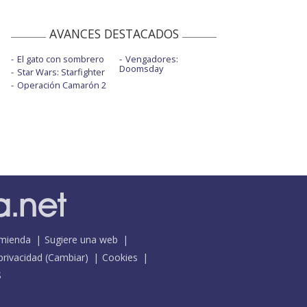
AVANCES DESTACADOS
El gato con sombrero
Vengadores:
Doomsday
Star Wars: Starfighter
Operación Camarón 2
mienda
Sugiere una web
 privacidad
(
Cambiar
)
Cookies
S