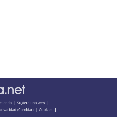
mienda
Sugiere una web
 privacidad
(
Cambiar
)
Cookies
S