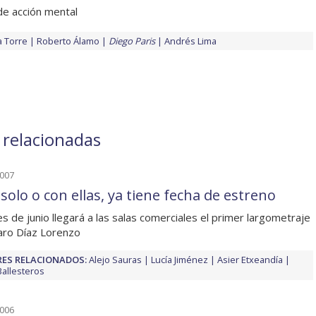
de acción mental
a Torre
Roberto Álamo
Diego Paris
Andrés Lima
s relacionadas
2007
solo o con ellas, ya tiene fecha de estreno
les de junio llegará a las salas comerciales el primer largometraje
aro Díaz Lorenzo
ES RELACIONADOS:
Alejo Sauras
Lucía Jiménez
Asier Etxeandía
Ballesteros
2006