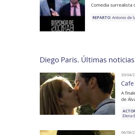
Comedia surrealista 
REPARTO
:
Antonio de l
Diego Paris. Últimas noticia
30/04/
Cafe 
A fina
de Álv
ACTOR
Elena 
06/06/