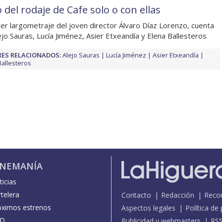
o del rodaje de Cafe solo o con ellas
mer largometraje del joven director Álvaro Díaz Lorenzo, cuenta
ejo Sauras, Lucía Jiménez, Asier Etxeandía y Elena Ballesteros
ES RELACIONADOS:
Alejo Sauras
Lucía Jiménez
Asier Etxeandía
Ballesteros
INEMANÍA
icias
telera
Contacto
Redacción
Reco
óximos estrenos
Aspectos legales
Política de
D
Publicidad y webmasters
RS