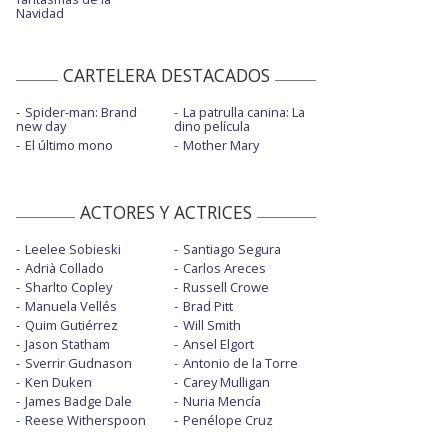
Navidad
CARTELERA DESTACADOS
Spider-man: Brand
La patrulla canina: La
new day
dino película
El último mono
Mother Mary
ACTORES Y ACTRICES
Leelee Sobieski
Santiago Segura
Adrià Collado
Carlos Areces
Sharlto Copley
Russell Crowe
Manuela Vellés
Brad Pitt
Quim Gutiérrez
Will Smith
Jason Statham
Ansel Elgort
Sverrir Gudnason
Antonio de la Torre
Ken Duken
Carey Mulligan
James Badge Dale
Nuria Mencía
Reese Witherspoon
Penélope Cruz