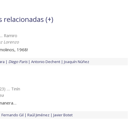
s relacionadas (
+
)
... Ramiro
az Lorenzo
molinos, 1968!
ara
Diego Paris
Antonio Dechent
Joaquín Núñez
3) .... Tinín
ea
 manera…
Fernando Gil
Raúl Jiménez
Javier Botet