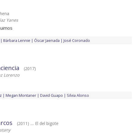
chena
íaz Yanes
guimos
Bárbara Lennie
Óscar Jaenada
José Coronado
ciencia
(2017)
az Lorenzo
z
Megan Montaner
David Guapo
Silvia Alonso
arcos
(2011) .... El del bigote
stany