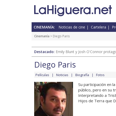
CINEMANÍA:
Noticias de cine
Cartelera
Pr
Cinemanía
> Diego Paris
Destacado:
Emily Blunt y Josh O'Connor protagon
Diego Paris
Películas
Noticias
Biografía
Fotos
Su participación en l
público, pero en su t
Interpretando a Trist
Hijos de Terra que Dri