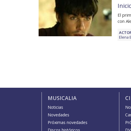
Inici
El pri
con Al
ACTOR
Elena 
MUSICALIA
C
Noticias
Not
Novedades
Car
Próximas novedades
Pr
Discos históricos
DV