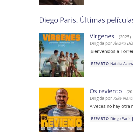
Diego Paris. Últimas película
Vírgenes
(2025) .
Dirigida por
Álvaro Dí
¡Bienvenidos a Torre
REPARTO
:
Natalia Azah
Os reviento
(202
Dirigida por
Kike Narc
A veces no hay otra
REPARTO
:
Diego París