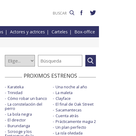
os
Actores y actrices
Carteles
Box-office
PROXIMOS ESTRENOS
Karateka
Una noche al año
Trinidad
La maleta
Cómo robar un banco
Clayface
La constelación del
El final de Oak Street
perro
Sacamantecas
La bola negra
Cuenta atrás
El director
Prácticamente magia 2
Burundanga
Un plan perfecto
Scrooge y los
La isla olvidada
fantasmas de la