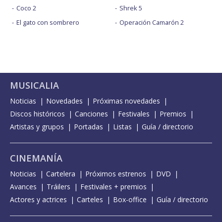
Coco 2
Shrek 5
El gato con sombrero
Operación Camarón 2
MUSICALIA
Noticias
Novedades
Próximas novedades
Discos históricos
Canciones
Festivales
Premios
Artistas y grupos
Portadas
Listas
Guía / directorio
CINEMANÍA
Noticias
Cartelera
Próximos estrenos
DVD
Avances
Tráilers
Festivales + premios
Actores y actrices
Carteles
Box-office
Guía / directorio