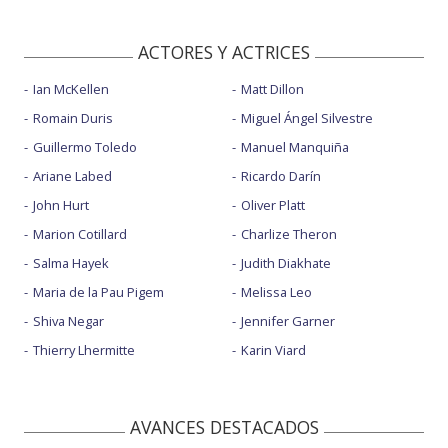
ACTORES Y ACTRICES
Ian McKellen
Matt Dillon
Romain Duris
Miguel Ángel Silvestre
Guillermo Toledo
Manuel Manquiña
Ariane Labed
Ricardo Darín
John Hurt
Oliver Platt
Marion Cotillard
Charlize Theron
Salma Hayek
Judith Diakhate
Maria de la Pau Pigem
Melissa Leo
Shiva Negar
Jennifer Garner
Thierry Lhermitte
Karin Viard
AVANCES DESTACADOS