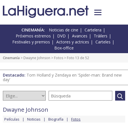
CINEMANÍA:
Noticias de cine
Cartelera
Próximos estrenos
DVD
Avances
Tráilers
Festivales y premios
Actores y actrices
Carteles
Box-office
Cinemanía
>
Dwayne Johnson
>
Fotos
> Foto 13 de 52
Destacado:
Tom Holland y Zendaya en 'Spider-man: Brand new
day'
Dwayne Johnson
Películas
Noticias
Biografía
Fotos