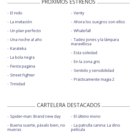
PROXIMOS ESTRENOS
El nido
Verity
La invitación
Ahora los suegros son ellos
Un plan perfecto
Whalefall
Una noche al año
Tadeo Jones y la lámpara
maravillosa
Karateka
Esta soledad
La bola negra
En la zona gris
Fiesta pagäna
Sentido y sensibilidad
Street Fighter
Prácticamente magia 2
Trinidad
CARTELERA DESTACADOS
Spider-man: Brand new day
El último mono
Buena suerte, pásalo bien, no
La patrulla canina: La dino
mueras
película