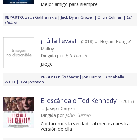
Mejor amigo para siempre
REPARTO
:
Zach Galifianakis
Jack Dylan Grazer
Olivia Colman
Ed
Helms
¡Tú la llevas!
(2018) .... Hogan 'Hoagie'
Malloy
Dirigida por
Jeff Tomsic
Juego
REPARTO
:
Ed Helms
Jon Hamm
Annabelle
Wallis
Jake Johnson
El escándalo Ted Kennedy
(2017)
.... Joseph Gargan
Dirigida por
John Curran
Contaremos la verdad... al menos nuestra
versión de ella