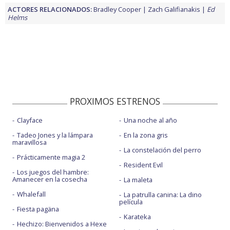
ACTORES RELACIONADOS:
Bradley Cooper
Zach Galifianakis
Ed
Helms
PROXIMOS ESTRENOS
Clayface
Una noche al año
Tadeo Jones y la lámpara
En la zona gris
maravillosa
La constelación del perro
Prácticamente magia 2
Resident Evil
Los juegos del hambre:
Amanecer en la cosecha
La maleta
Whalefall
La patrulla canina: La dino
película
Fiesta pagäna
Karateka
Hechizo: Bienvenidos a Hexe