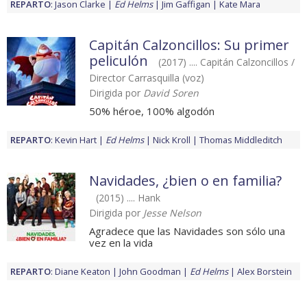
REPARTO
:
Jason Clarke
Ed Helms
Jim Gaffigan
Kate Mara
Capitán Calzoncillos: Su primer
peliculón
(2017) .... Capitán Calzoncillos /
Director Carrasquilla (voz)
Dirigida por
David Soren
50% héroe, 100% algodón
REPARTO
:
Kevin Hart
Ed Helms
Nick Kroll
Thomas Middleditch
Navidades, ¿bien o en familia?
(2015) .... Hank
Dirigida por
Jesse Nelson
Agradece que las Navidades son sólo una
vez en la vida
REPARTO
:
Diane Keaton
John Goodman
Ed Helms
Alex Borstein