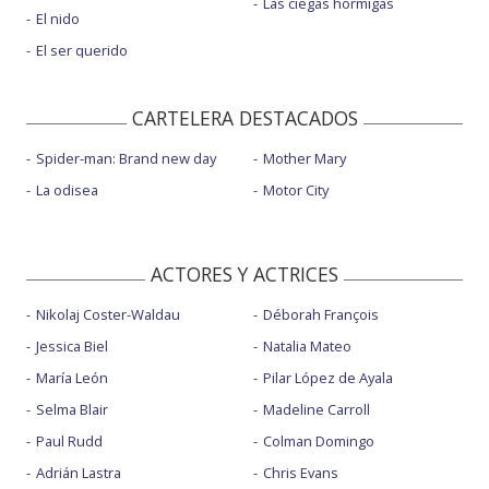
Las ciegas hormigas
El nido
El ser querido
CARTELERA DESTACADOS
Spider-man: Brand new day
Mother Mary
La odisea
Motor City
ACTORES Y ACTRICES
Nikolaj Coster-Waldau
Déborah François
Jessica Biel
Natalia Mateo
María León
Pilar López de Ayala
Selma Blair
Madeline Carroll
Paul Rudd
Colman Domingo
Adrián Lastra
Chris Evans