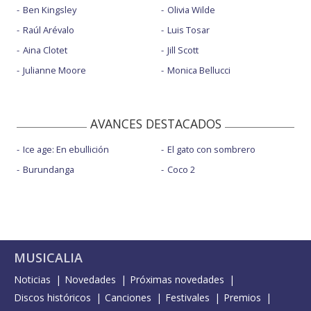
Ben Kingsley
Olivia Wilde
Raúl Arévalo
Luis Tosar
Aina Clotet
Jill Scott
Julianne Moore
Monica Bellucci
AVANCES DESTACADOS
Ice age: En ebullición
El gato con sombrero
Burundanga
Coco 2
MUSICALIA
Noticias
Novedades
Próximas novedades
Discos históricos
Canciones
Festivales
Premios