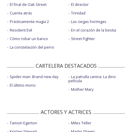
El final de Oak Street
El director
Cuenta atrás
Trinidad
Prácticamente magia 2
Las ciegas hormigas
Resident Evil
En el corazón de la bestia
Cómo robar un banco
Street Fighter
La constelación del perro
CARTELERA DESTACADOS
Spider-man: Brand new day
La patrulla canina: La dino
película
El último mono
Mother Mary
ACTORES Y ACTRICES
Tamsin Egerton
Miles Teller
Kristen Stewart
Martin Sheen