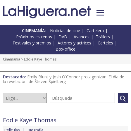
CINEMANÍA:
Noticias de cine
Cartelera
Próximos estrenos
DVD
Avances
Tráilers
Festivales y premios
Actores y actrices
Carteles
Box-office
Cinemanía
> Eddie Kaye Thomas
Destacado:
Emily Blunt y Josh O'Connor protagonizan 'El día de
la revelación' de Steven Spielberg
Eddie Kaye Thomas
Películas
Biografía