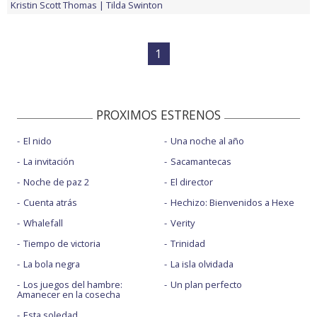
Kristin Scott Thomas
Tilda Swinton
1
PROXIMOS ESTRENOS
El nido
Una noche al año
La invitación
Sacamantecas
Noche de paz 2
El director
Cuenta atrás
Hechizo: Bienvenidos a Hexe
Whalefall
Verity
Tiempo de victoria
Trinidad
La bola negra
La isla olvidada
Los juegos del hambre:
Un plan perfecto
Amanecer en la cosecha
Esta soledad