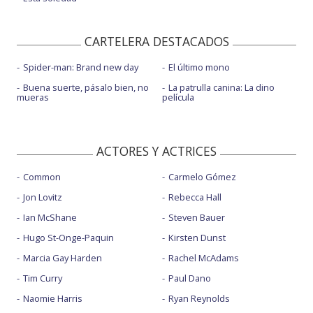
CARTELERA DESTACADOS
Spider-man: Brand new day
El último mono
Buena suerte, pásalo bien, no
La patrulla canina: La dino
mueras
película
ACTORES Y ACTRICES
Common
Carmelo Gómez
Jon Lovitz
Rebecca Hall
Ian McShane
Steven Bauer
Hugo St-Onge-Paquin
Kirsten Dunst
Marcia Gay Harden
Rachel McAdams
Tim Curry
Paul Dano
Naomie Harris
Ryan Reynolds