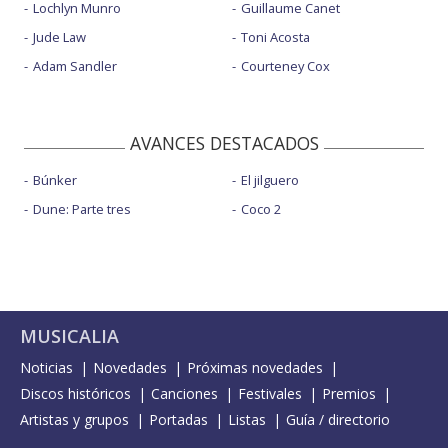
Lochlyn Munro
Guillaume Canet
Jude Law
Toni Acosta
Adam Sandler
Courteney Cox
AVANCES DESTACADOS
Búnker
El jilguero
Dune: Parte tres
Coco 2
MUSICALIA
Noticias
Novedades
Próximas novedades
Discos históricos
Canciones
Festivales
Premios
Artistas y grupos
Portadas
Listas
Guía / directorio