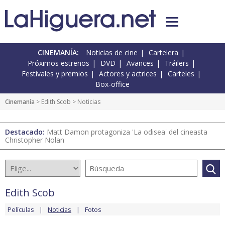
CINEMANÍA:
Noticias de cine
Cartelera
Próximos estrenos
DVD
Avances
Tráilers
Festivales y premios
Actores y actrices
Carteles
Box-office
Cinemanía
>
Edith Scob
> Noticias
Destacado:
Matt Damon protagoniza 'La odisea' del cineasta
Christopher Nolan
Edith Scob
Películas
Noticias
Fotos