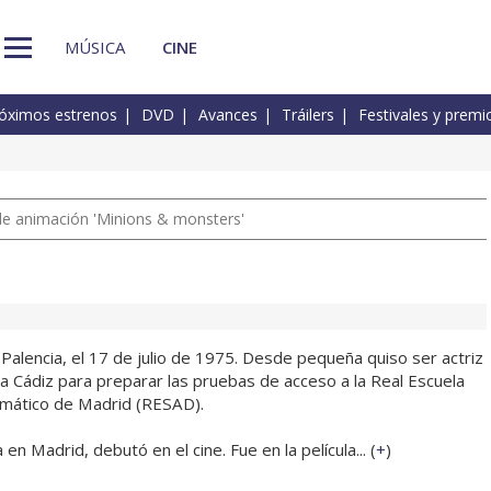
MÚSICA
CINE
óximos estrenos
DVD
Avances
Tráilers
Festivales y premi
a de animación 'Minions & monsters'
Palencia, el 17 de julio de 1975. Desde pequeña quiso ser actriz
a Cádiz para preparar las pruebas de acceso a la Real Escuela
amático de Madrid (RESAD).
en Madrid, debutó en el cine. Fue en la película... (
+
)