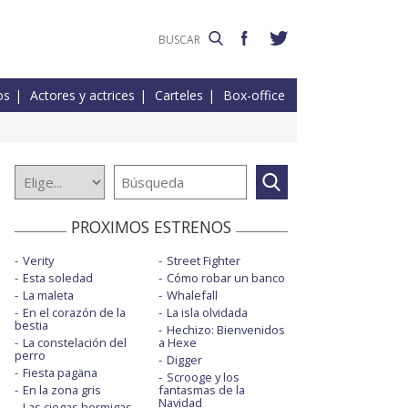
os
Actores y actrices
Carteles
Box-office
PROXIMOS ESTRENOS
Verity
Street Fighter
Esta soledad
Cómo robar un banco
La maleta
Whalefall
En el corazón de la
La isla olvidada
bestia
Hechizo: Bienvenidos
La constelación del
a Hexe
perro
Digger
Fiesta pagäna
Scrooge y los
En la zona gris
fantasmas de la
Navidad
Las ciegas hormigas