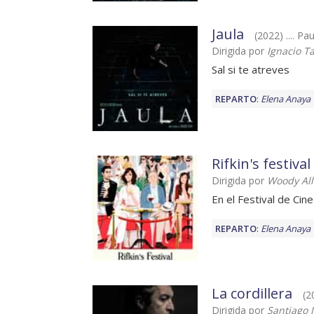
Jaula
(2022) .... Pa
Dirigida por
Ignacio T
Sal si te atreves
REPARTO
:
Elena Anaya
Rifkin's festival
Dirigida por
Woody Al
En el Festival de Cin
REPARTO
:
Elena Anaya
La cordillera
(2
Dirigida por
Santiago 