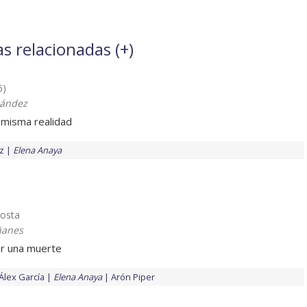
as relacionadas (
+
)
6)
nández
, misma realidad
z
Elena Anaya
Costa
ñanes
ar una muerte
Álex García
Elena Anaya
Arón Piper