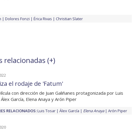
n
Dolores Fonzi
Érica Rivas
Christian Slater
s relacionadas (
+
)
2022
iza el rodaje de 'Fatum'
lícula con dirección de Juan Galiñanes protagonizada por Luis
 Álex García, Elena Anaya y Arón Piper
ES RELACIONADOS:
Luis Tosar
Álex García
Elena Anaya
Arón Piper
2020