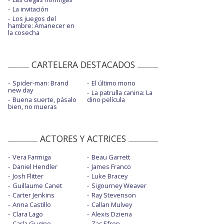
La invitación
Los juegos del
hambre: Amanecer en
la cosecha
CARTELERA DESTACADOS
Spider-man: Brand
El último mono
new day
La patrulla canina: La
Buena suerte, pásalo
dino película
bien, no mueras
ACTORES Y ACTRICES
Vera Farmiga
Beau Garrett
Daniel Hendler
James Franco
Josh Flitter
Luke Bracey
Guillaume Canet
Sigourney Weaver
Carter Jenkins
Ray Stevenson
Anna Castillo
Callan Mulvey
Clara Lago
Alexis Dziena
Carla Gugino
Zac Efron