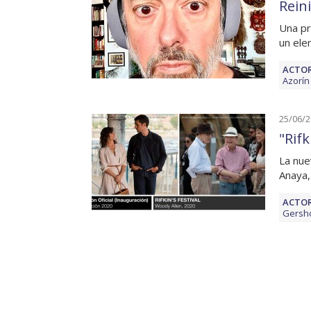
Reini
Una pr
un ele
ACTOR
Azorín
25/06/
"Rifk
La nue
Anaya,
ACTOR
Gersh