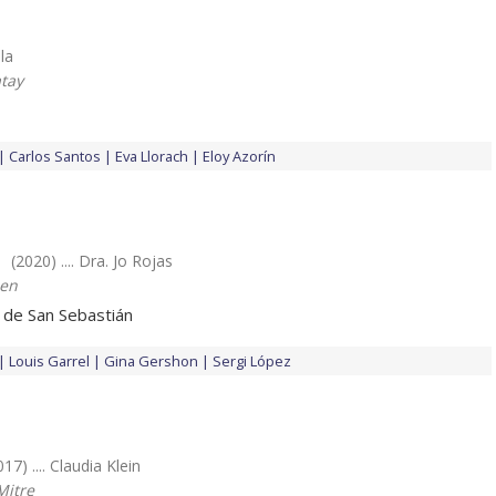
ula
atay
Carlos Santos
Eva Llorach
Eloy Azorín
(2020) .... Dra. Jo Rojas
len
e de San Sebastián
Louis Garrel
Gina Gershon
Sergi López
017) .... Claudia Klein
Mitre