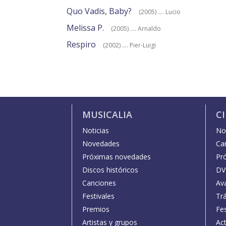
Quo Vadis, Baby?
(2005) .... Lucio
Melissa P.
(2005) .... Arnaldo
Respiro
(2002) .... Pier-Luigi
MUSICALIA
C
Noticias
Not
Novedades
Car
Próximas novedades
Pr
Discos históricos
DV
Canciones
Av
Festivales
Trá
Premios
Fe
Artistas y grupos
Act