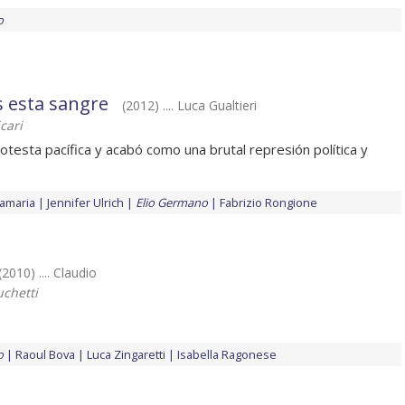
o
s esta sangre
(2012) .... Luca Gualtieri
cari
esta pacífica y acabó como una brutal represión política y
tamaria
Jennifer Ulrich
Elio Germano
Fabrizio Rongione
(2010) .... Claudio
uchetti
o
Raoul Bova
Luca Zingaretti
Isabella Ragonese