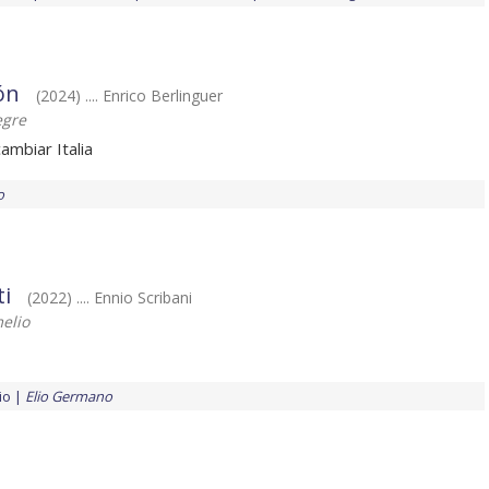
ón
(2024) .... Enrico Berlinguer
egre
cambiar Italia
o
ti
(2022) .... Ennio Scribani
elio
io
Elio Germano