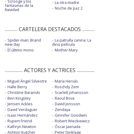
Scrooge y los
La otra madre
fantasmas de la
Noche de paz 2
Navidad
CARTELERA DESTACADOS
Spider-man: Brand
La patrulla canina: La
new day
dino película
El último mono
Mother Mary
ACTORES Y ACTRICES
Miguel Ángel Silvestre
María Hervás
Halle Berry
Roschdy Zem
Christine Baranski
Scarlett Johansson
Ben Kingsley
Raoul Bova
Jensen Ackles
David Jonsson
David Verdaguer
Zendaya
Isaac Hernández
Ginnifer Goodwin
Rupert Friend
Robert Wieckiewicz
Kathryn Newton
Óscar Jaenada
Ashton Kutcher
Peter Dinklage