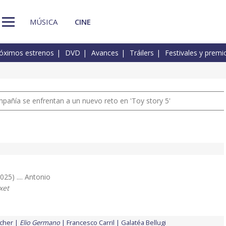
MÚSICA
CINE
óximos estrenos
DVD
Avances
Tráilers
Festivales y premi
pañía se enfrentan a un nuevo reto en 'Toy story 5'
025) .... Antonio
xet
cher
Elio Germano
Francesco Carril
Galatéa Bellugi