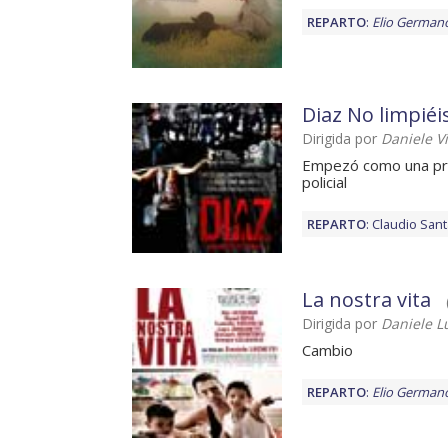
REPARTO
:
Elio German
Diaz No limpiéi
Dirigida por
Daniele Vi
Empezó como una prot
policial
REPARTO
:
Claudio San
La nostra vita
Dirigida por
Daniele L
Cambio
REPARTO
:
Elio German