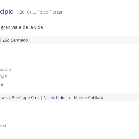
ncipio
(2010) .... Folco Terzani
 gran viaje de la vida
Elio Germano
erpaolo
all
al
ewis
Penélope Cruz
Nicole Kidman
Marion Cotillard
assi