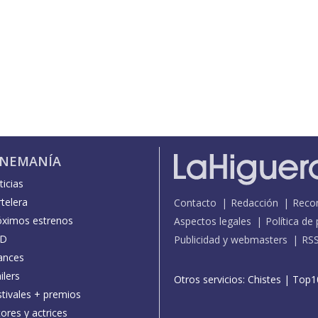
INEMANÍA
icias
telera
Contacto
Redacción
Reco
óximos estrenos
Aspectos legales
Política de
D
Publicidad y webmasters
RS
ances
ilers
Otros servicios:
Chistes
|
Top1
stivales + premios
ores y actrices