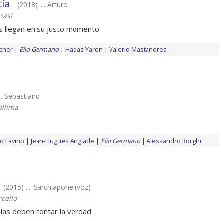
cía
(2018) .... Arturo
nasi
s llegan en su justo momento
cher
Elio Germano
Hadas Yaron
Valerio Mastandrea
... Sebastiano
ollima
o Favino
Jean-Hugues Anglade
Elio Germano
Alessandro Borghi
(2015) .... Sarchiapone (voz)
rcello
ulas deben contar la verdad