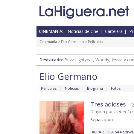
CINEMANÍA:
Noticias de cine
Cartelera
Pr
Cinemanía
>
Elio Germano
> Películas
Destacado:
Buzz Lightyear, Woody, Jessie y com
Elio Germano
Películas
Noticias
Biografía
Fotos
Tres adioses
(2
Dirigida por
Isabel Coi
Separación
REPARTO
:
Alba Rohrwa