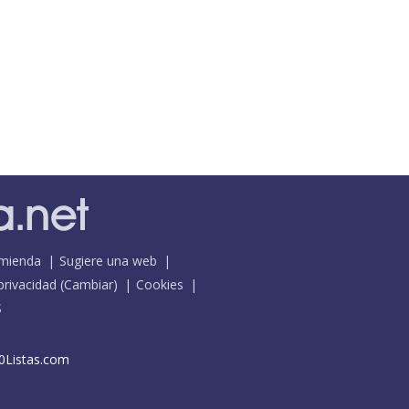
mienda
Sugiere una web
 privacidad
(
Cambiar
)
Cookies
S
0Listas.com