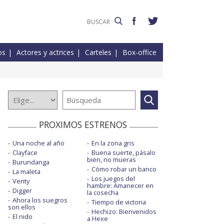
os
Actores y actrices
Carteles
Box-office
PROXIMOS ESTRENOS
Una noche al año
En la zona gris
Clayface
Buena suerte, pásalo
bien, no mueras
Burundanga
Cómo robar un banco
La maleta
Los juegos del
Verity
hambre: Amanecer en
Digger
la cosecha
Ahora los suegros
Tiempo de victoria
son ellos
Hechizo: Bienvenidos
El nido
a Hexe