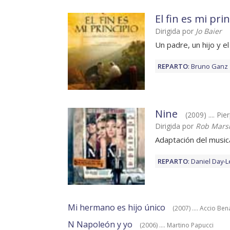
El fin es mi pri
Dirigida por
Jo Baier
Un padre, un hijo y el
REPARTO
:
Bruno Ganz
Nine
(2009) .... Pi
Dirigida por
Rob Marsh
Adaptación del music
REPARTO
:
Daniel Day-L
Mi hermano es hijo único
(2007) .... Accio Ben
N Napoleón y yo
(2006) .... Martino Papucci