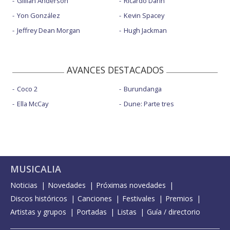
Gillian Anderson
Ricardo Darín
Yon González
Kevin Spacey
Jeffrey Dean Morgan
Hugh Jackman
AVANCES DESTACADOS
Coco 2
Burundanga
Ella McCay
Dune: Parte tres
MUSICALIA
Noticias
Novedades
Próximas novedades
Discos históricos
Canciones
Festivales
Premios
Artistas y grupos
Portadas
Listas
Guía / directorio