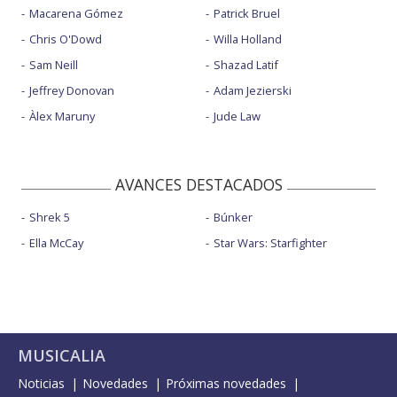
Macarena Gómez
Patrick Bruel
Chris O'Dowd
Willa Holland
Sam Neill
Shazad Latif
Jeffrey Donovan
Adam Jezierski
Àlex Maruny
Jude Law
AVANCES DESTACADOS
Shrek 5
Búnker
Ella McCay
Star Wars: Starfighter
MUSICALIA
Noticias
Novedades
Próximas novedades