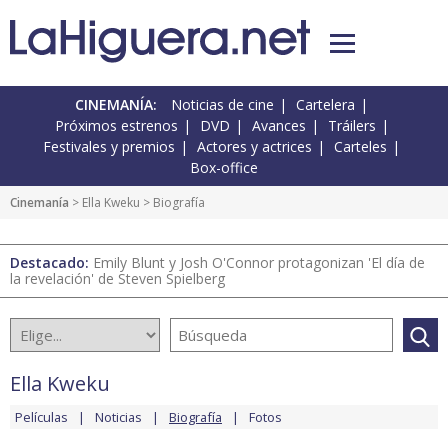
CINEMANÍA:
Noticias de cine
Cartelera
Próximos estrenos
DVD
Avances
Tráilers
Festivales y premios
Actores y actrices
Carteles
Box-office
Cinemanía
>
Ella Kweku
> Biografía
Destacado:
Emily Blunt y Josh O'Connor protagonizan 'El día de
la revelación' de Steven Spielberg
Ella Kweku
Películas
Noticias
Biografía
Fotos