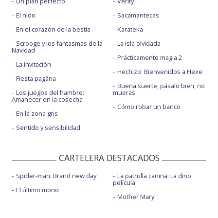
Un plan perfecto
Verity
El nido
Sacamantecas
En el corazón de la bestia
Karateka
Scrooge y los fantasmas de la
La isla olvidada
Navidad
Prácticamente magia 2
La invitación
Hechizo: Bienvenidos a Hexe
Fiesta pagäna
Buena suerte, pásalo bien, no
Los juegos del hambre:
mueras
Amanecer en la cosecha
Cómo robar un banco
En la zona gris
Sentido y sensibilidad
CARTELERA DESTACADOS
Spider-man: Brand new day
La patrulla canina: La dino
película
El último mono
Mother Mary