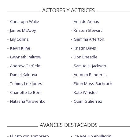
ACTORES Y ACTRICES
Christoph Waltz
Ana de Armas
James McAvoy
Kristen Stewart
Lily Collins
Gemma Arterton
Kevin Kline
Kristin Davis
Gwyneth Paltrow
Don Cheadle
Andrew Garfield
Samuel L. Jackson
Daniel Kaluuya
Antonio Banderas
Tommy Lee Jones
Ebon Moss-Bachrach
Charlotte Le Bon
Kate Winslet
Natasha Yarovenko
Quim Gutiérrez
AVANCES DESTACADOS
El gato con sombrero
Ice age: En ebullición