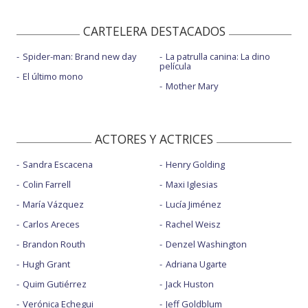
CARTELERA DESTACADOS
Spider-man: Brand new day
La patrulla canina: La dino
película
El último mono
Mother Mary
ACTORES Y ACTRICES
Sandra Escacena
Henry Golding
Colin Farrell
Maxi Iglesias
María Vázquez
Lucía Jiménez
Carlos Areces
Rachel Weisz
Brandon Routh
Denzel Washington
Hugh Grant
Adriana Ugarte
Quim Gutiérrez
Jack Huston
Verónica Echegui
Jeff Goldblum