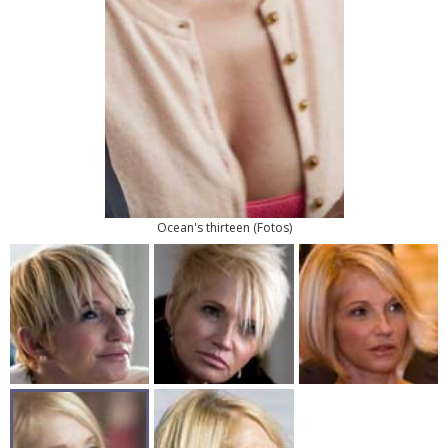
Ocean's thirteen
(
Fotos
)