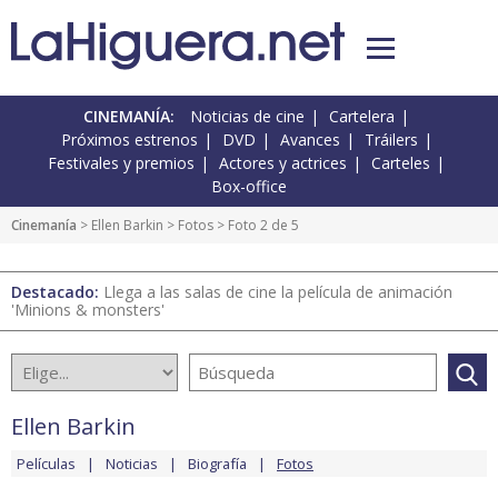
CINEMANÍA:
Noticias de cine
Cartelera
Próximos estrenos
DVD
Avances
Tráilers
Festivales y premios
Actores y actrices
Carteles
Box-office
Cinemanía
>
Ellen Barkin
>
Fotos
> Foto 2 de 5
Destacado:
Llega a las salas de cine la película de animación
'Minions & monsters'
Ellen Barkin
Películas
Noticias
Biografía
Fotos