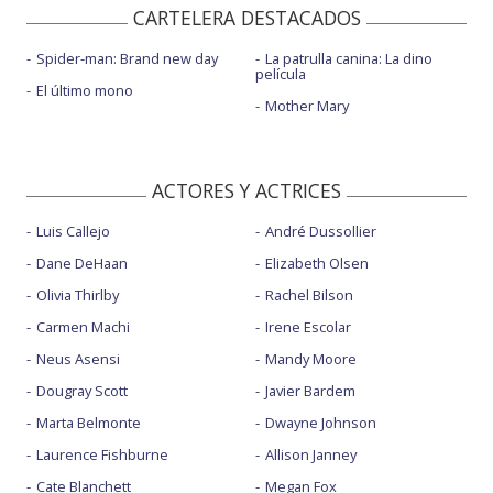
CARTELERA DESTACADOS
Spider-man: Brand new day
La patrulla canina: La dino
película
El último mono
Mother Mary
ACTORES Y ACTRICES
Luis Callejo
André Dussollier
Dane DeHaan
Elizabeth Olsen
Olivia Thirlby
Rachel Bilson
Carmen Machi
Irene Escolar
Neus Asensi
Mandy Moore
Dougray Scott
Javier Bardem
Marta Belmonte
Dwayne Johnson
Laurence Fishburne
Allison Janney
Cate Blanchett
Megan Fox