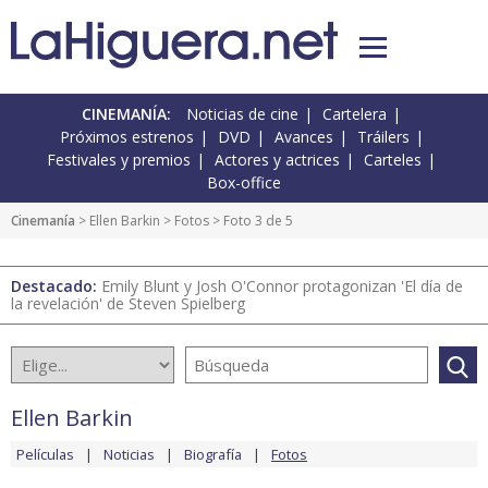
CINEMANÍA:
Noticias de cine
Cartelera
Próximos estrenos
DVD
Avances
Tráilers
Festivales y premios
Actores y actrices
Carteles
Box-office
Cinemanía
>
Ellen Barkin
>
Fotos
> Foto 3 de 5
Destacado:
Emily Blunt y Josh O'Connor protagonizan 'El día de
la revelación' de Steven Spielberg
Ellen Barkin
Películas
Noticias
Biografía
Fotos