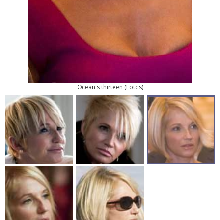
Ocean's thirteen
(
Fotos
)