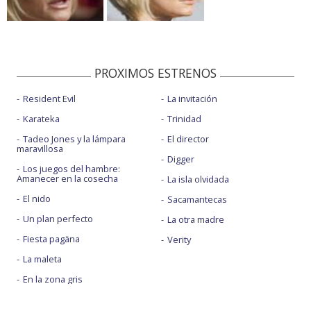
PROXIMOS ESTRENOS
Resident Evil
La invitación
Karateka
Trinidad
Tadeo Jones y la lámpara
El director
maravillosa
Digger
Los juegos del hambre:
Amanecer en la cosecha
La isla olvidada
El nido
Sacamantecas
Un plan perfecto
La otra madre
Fiesta pagäna
Verity
La maleta
En la zona gris