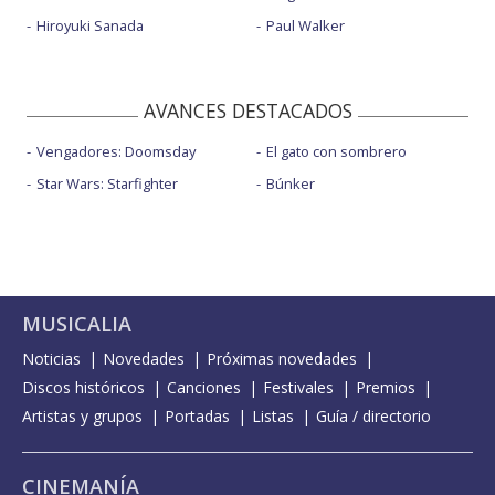
Hiroyuki Sanada
Paul Walker
AVANCES DESTACADOS
Vengadores: Doomsday
El gato con sombrero
Star Wars: Starfighter
Búnker
MUSICALIA
Noticias
Novedades
Próximas novedades
Discos históricos
Canciones
Festivales
Premios
Artistas y grupos
Portadas
Listas
Guía / directorio
CINEMANÍA