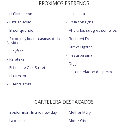
PROXIMOS ESTRENOS
El último mono
La maleta
Esta soledad
En la zona gris
El ser querido
Ahora los suegros son ellos
Scrooge y los fantasmas de la
Resident Evil
Navidad
Street Fighter
Clayface
Fiesta pagäna
Karateka
Digger
El final de Oak Street
La constelación del perro
El director
Cuenta atrás
CARTELERA DESTACADOS
Spider-man: Brand new day
Mother Mary
La odisea
Motor City