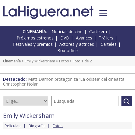
CINEMANÍA:
Noticias de cine
Cartelera
Próximos estrenos
DVD
Avances
Tráilers
Festivales y premios
Actores y actrices
Carteles
Box-office
Cinemanía
>
Emily Wickersham
>
Fotos
> Foto 1 de 2
Destacado:
Matt Damon protagoniza 'La odisea' del cineasta
Christopher Nolan
Emily Wickersham
Películas
Biografía
Fotos