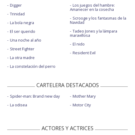
Digger
Los juegos del hambre:
Amanecer en la cosecha
Trinidad
Scrooge y los fantasmas de la
Navidad
La bola negra
Tadeo Jones y la lámpara
El ser querido
maravillosa
Una noche al año
El nido
Street Fighter
Resident Evil
La otra madre
La constelación del perro
CARTELERA DESTACADOS
Spider-man: Brand new day
Mother Mary
La odisea
Motor City
ACTORES Y ACTRICES