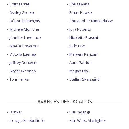
Colin Farrell
Chris Evans
Ashley Greene
Ethan Hawke
Déborah François
Christopher Mintz-Plasse
Michele Morrone
Julia Roberts
Jennifer Lawrence
Nicoletta Braschi
Alba Rohrwacher
Jude Law
Victoria Luengo
Marwan Kenzari
Jeffrey Donovan
Aura Garrido
Skyler Gisondo
Megan Fox
Tom Hanks
Stellan Skarsgård
AVANCES DESTACADOS
Búnker
Burundanga
Ice age: En ebullición
Star Wars: Starfighter