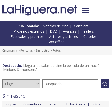
CINEMANÍA:
Noticias de cine
Cartelera
Próximos estrenos
DVD
Avances
Tráilers
Festivales y premios
Actores y actrices
Carteles
Box-office
Cinemanía
> Películas >
Sin rastro
> Fotos
Destacado:
Llega a las salas de cine la película de animación
'Minions & monsters'
Sin rastro
Sinopsis
Comentario
Reparto
Ficha técnica
Fotos