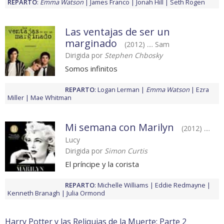
REPARTO
:
Emma Watson
James Franco
Jonah Hill
Seth Rogen
Las ventajas de ser un
marginado
(2012) .... Sam
Dirigida por
Stephen Chbosky
Somos infinitos
REPARTO
:
Logan Lerman
Emma Watson
Ezra
Miller
Mae Whitman
Mi semana con Marilyn
(2012) ....
Lucy
Dirigida por
Simon Curtis
El príncipe y la corista
REPARTO
:
Michelle Williams
Eddie Redmayne
Kenneth Branagh
Julia Ormond
Harry Potter y las Reliquias de la Muerte: Parte 2