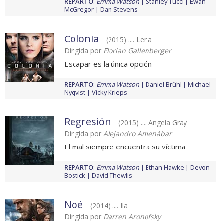
REPARTO
:
Emma Watson
Stanley Tucci
Ewan
McGregor
Dan Stevens
Colonia
(2015) .... Lena
Dirigida por
Florian Gallenberger
Escapar es la única opción
REPARTO
:
Emma Watson
Daniel Brühl
Michael
Nyqvist
Vicky Krieps
Regresión
(2015) .... Angela Gray
Dirigida por
Alejandro Amenábar
El mal siempre encuentra su víctima
REPARTO
:
Emma Watson
Ethan Hawke
Devon
Bostick
David Thewlis
Noé
(2014) .... Ila
Dirigida por
Darren Aronofsky