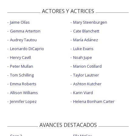
ACTORES Y ACTRICES
Jaime Olías
Mary Steenburgen
Gemma Arterton
Cate Blanchett
Audrey Tautou
María Adánez
Leonardo DiCaprio
Luke Evans
Henry Cavill
Noah Jupe
Peter Mullan
Marion Cotillard
Tom Schilling
Taylor Lautner
Emma Roberts
Ashton Kutcher
Allison Williams
Karin Viard
Jennifer Lopez
Helena Bonham Carter
AVANCES DESTACADOS
Coco 2
Ella McCay