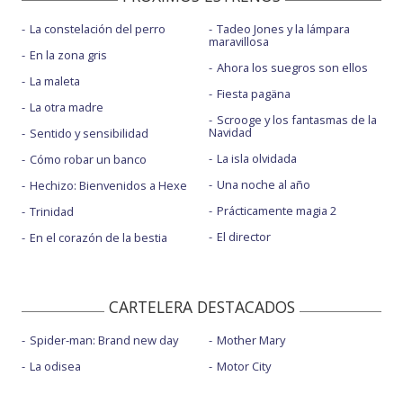
La constelación del perro
Tadeo Jones y la lámpara
maravillosa
En la zona gris
Ahora los suegros son ellos
La maleta
Fiesta pagäna
La otra madre
Scrooge y los fantasmas de la
Navidad
Sentido y sensibilidad
La isla olvidada
Cómo robar un banco
Una noche al año
Hechizo: Bienvenidos a Hexe
Prácticamente magia 2
Trinidad
El director
En el corazón de la bestia
CARTELERA DESTACADOS
Spider-man: Brand new day
Mother Mary
La odisea
Motor City