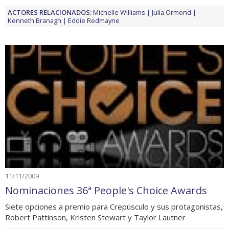
ACTORES RELACIONADOS:
Michelle Williams
Julia Ormond
Kenneth Branagh
Eddie Redmayne
11/11/2009
Nominaciones 36ª People's Choice Awards
Siete opciones a premio para Crepúsculo y sus protagonistas,
Robert Pattinson, Kristen Stewart y Taylor Lautner