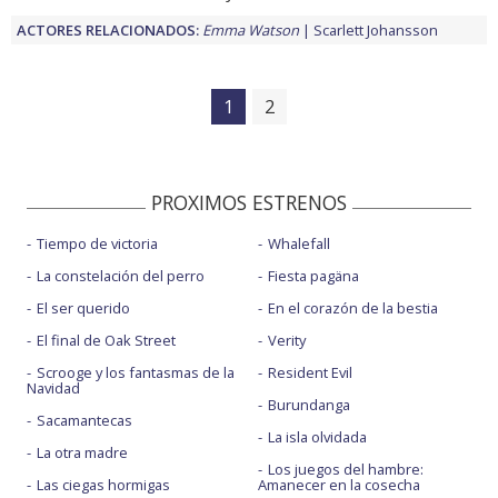
ACTORES RELACIONADOS:
Emma Watson
Scarlett Johansson
1
2
PROXIMOS ESTRENOS
Tiempo de victoria
Whalefall
La constelación del perro
Fiesta pagäna
El ser querido
En el corazón de la bestia
El final de Oak Street
Verity
Scrooge y los fantasmas de la
Resident Evil
Navidad
Burundanga
Sacamantecas
La isla olvidada
La otra madre
Los juegos del hambre:
Las ciegas hormigas
Amanecer en la cosecha