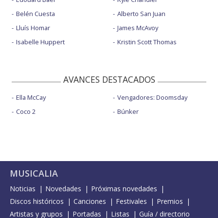
Belén Cuesta
Alberto San Juan
Lluís Homar
James McAvoy
Isabelle Huppert
Kristin Scott Thomas
AVANCES DESTACADOS
Ella McCay
Vengadores: Doomsday
Coco 2
Búnker
MUSICALIA
Noticias
Novedades
Próximas novedades
Discos históricos
Canciones
Festivales
Premios
Artistas y grupos
Portadas
Listas
Guía / directorio