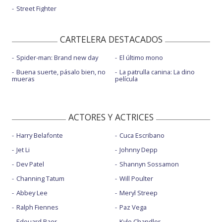
Street Fighter
CARTELERA DESTACADOS
Spider-man: Brand new day
El último mono
Buena suerte, pásalo bien, no
La patrulla canina: La dino
mueras
película
ACTORES Y ACTRICES
Harry Belafonte
Cuca Escribano
Jet Li
Johnny Depp
Dev Patel
Shannyn Sossamon
Channing Tatum
Will Poulter
Abbey Lee
Meryl Streep
Ralph Fiennes
Paz Vega
Edouard Baer
Kyle Chandler