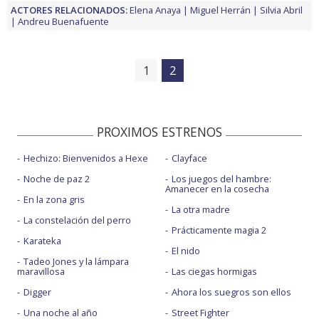
ACTORES RELACIONADOS:
Elena Anaya
Miguel Herrán
Silvia Abril
Andreu Buenafuente
1
2
PROXIMOS ESTRENOS
Hechizo: Bienvenidos a Hexe
Clayface
Noche de paz 2
Los juegos del hambre:
Amanecer en la cosecha
En la zona gris
La otra madre
La constelación del perro
Prácticamente magia 2
Karateka
El nido
Tadeo Jones y la lámpara
maravillosa
Las ciegas hormigas
Digger
Ahora los suegros son ellos
Una noche al año
Street Fighter