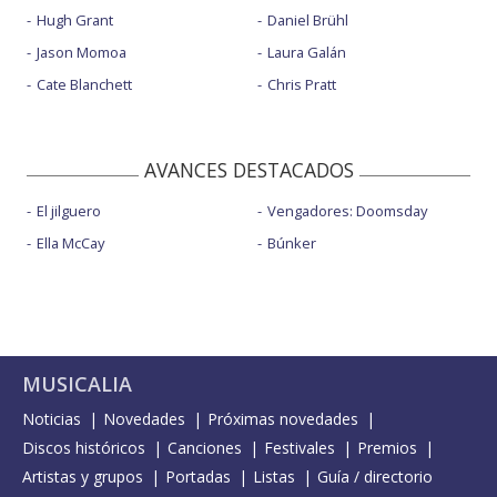
Hugh Grant
Daniel Brühl
Jason Momoa
Laura Galán
Cate Blanchett
Chris Pratt
AVANCES DESTACADOS
El jilguero
Vengadores: Doomsday
Ella McCay
Búnker
MUSICALIA
Noticias
Novedades
Próximas novedades
Discos históricos
Canciones
Festivales
Premios
Artistas y grupos
Portadas
Listas
Guía / directorio