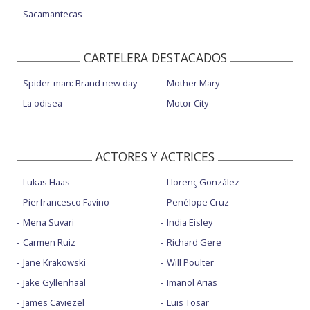
Sacamantecas
CARTELERA DESTACADOS
Spider-man: Brand new day
Mother Mary
La odisea
Motor City
ACTORES Y ACTRICES
Lukas Haas
Llorenç González
Pierfrancesco Favino
Penélope Cruz
Mena Suvari
India Eisley
Carmen Ruiz
Richard Gere
Jane Krakowski
Will Poulter
Jake Gyllenhaal
Imanol Arias
James Caviezel
Luis Tosar