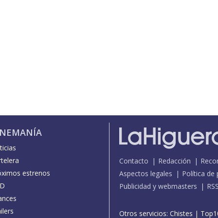
INEMANÍA
icias
telera
Contacto
Redacción
Reco
óximos estrenos
Aspectos legales
Política de
D
Publicidad y webmasters
RS
ances
ilers
Otros servicios:
Chistes
|
Top1