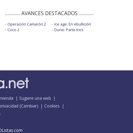
AVANCES DESTACADOS
Operación Camarón 2
Ice age: En ebullición
Coco 2
Dune: Parte tres
mienda
Sugiere una web
 privacidad
(
Cambiar
)
Cookies
S
0Listas.com