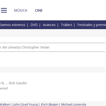
MÚSICA
CINE
óximos estrenos
DVD
Avances
Tráilers
Festivales y premi
 del cineasta Christopher Nolan
14) .... Bob Gaudio
twood
 Walken
John Lloyd Young
Erich Bergen
Michael Lomenda