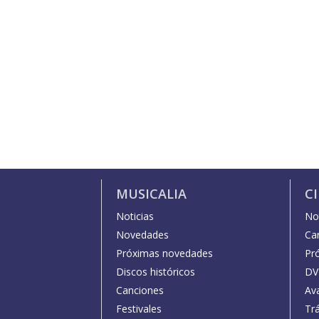
MUSICALIA
C
Noticias
Not
Novedades
Car
Próximas novedades
Pr
Discos históricos
DV
Canciones
Av
Festivales
Trá