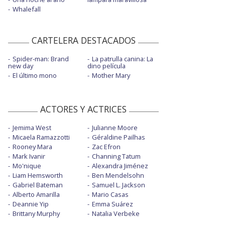
Whalefall
CARTELERA DESTACADOS
Spider-man: Brand
La patrulla canina: La
new day
dino película
El último mono
Mother Mary
ACTORES Y ACTRICES
Jemima West
Julianne Moore
Micaela Ramazzotti
Géraldine Pailhas
Rooney Mara
Zac Efron
Mark Ivanir
Channing Tatum
Mo'nique
Alexandra Jiménez
Liam Hemsworth
Ben Mendelsohn
Gabriel Bateman
Samuel L. Jackson
Alberto Amarilla
Mario Casas
Deannie Yip
Emma Suárez
Brittany Murphy
Natalia Verbeke