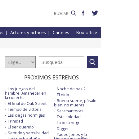
os
Actores y actrices
Carteles
Box-office
PROXIMOS ESTRENOS
Los juegos del
Noche de paz 2
hambre: Amanecer en
El nido
la cosecha
Buena suerte, pásalo
El final de Oak Street
bien, no mueras
Tiempo de victoria
Sacamantecas
Las ciegas hormigas
Esta soledad
Trinidad
La bola negra
El ser querido
Digger
Sentido y sensibilidad
Tadeo Jones y la
Una noche al año
lámpara maravillosa