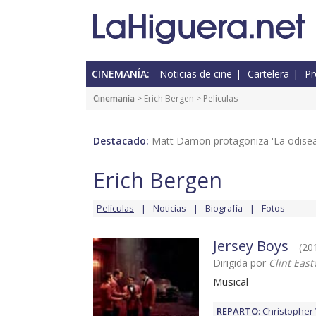
CINEMANÍA:
Noticias de cine
Cartelera
Pr
Cinemanía
>
Erich Bergen
> Películas
Destacado:
Matt Damon protagoniza 'La odisea'
Erich Bergen
Películas
Noticias
Biografía
Fotos
Jersey Boys
(20
Dirigida por
Clint Eas
Musical
REPARTO
:
Christopher