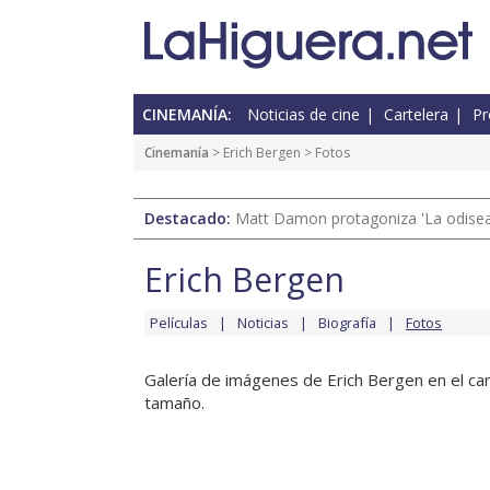
CINEMANÍA:
Noticias de cine
Cartelera
Pr
Cinemanía
>
Erich Bergen
> Fotos
Destacado:
Matt Damon protagoniza 'La odisea'
Erich Bergen
Películas
Noticias
Biografía
Fotos
Galería de imágenes de Erich Bergen en el can
tamaño.