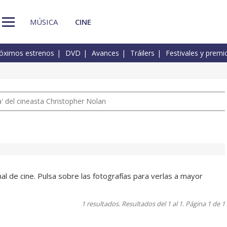
MÚSICA
CINE
óximos estrenos
DVD
Avances
Tráilers
Festivales y premi
 del cineasta Christopher Nolan
al de cine. Pulsa sobre las fotografías para verlas a mayor
1 resultados. Resultados del 1 al 1. Página 1 de 1