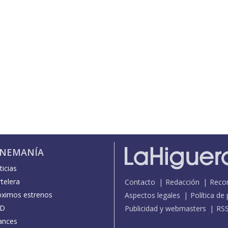
INEMANÍA
icias
telera
Contacto
Redacción
Reco
óximos estrenos
Aspectos legales
Política de
D
Publicidad y webmasters
RS
ances