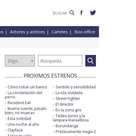
os
Actores y actrices
Carteles
Box-office
PROXIMOS ESTRENOS
Cómo robar un banco
Sentido y sensibilidad
La constelación del
La isla olvidada
perro
Street Fighter
Resident Evil
El director
Buena suerte, pásalo
En la zona gris
bien, no mueras
Tadeo Jones y la
Esta soledad
lámpara maravillosa
Una noche al año
Burundanga
Clayface
Prácticamente magia 2
Scrooge y los