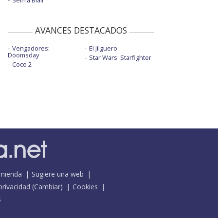
Selma Blair
AVANCES DESTACADOS
Vengadores:
El jilguero
Doomsday
Star Wars: Starfighter
Coco 2
mienda
Sugiere una web
 privacidad
(
Cambiar
)
Cookies
S