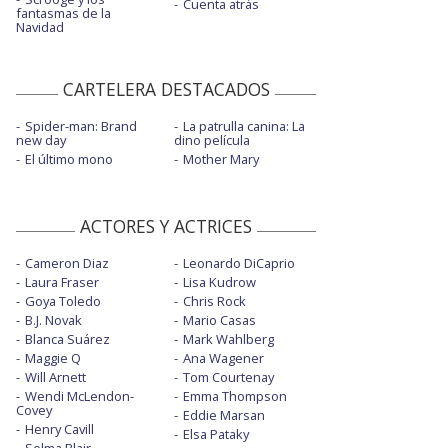
Cuenta atrás
fantasmas de la
Navidad
CARTELERA DESTACADOS
Spider-man: Brand
La patrulla canina: La
new day
dino película
El último mono
Mother Mary
ACTORES Y ACTRICES
Cameron Diaz
Leonardo DiCaprio
Laura Fraser
Lisa Kudrow
Goya Toledo
Chris Rock
B.J. Novak
Mario Casas
Blanca Suárez
Mark Wahlberg
Maggie Q
Ana Wagener
Will Arnett
Tom Courtenay
Wendi McLendon-
Emma Thompson
Covey
Eddie Marsan
Henry Cavill
Elsa Pataky