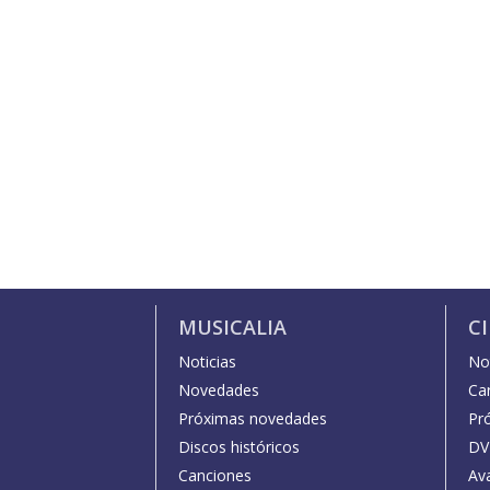
MUSICALIA
C
Noticias
Not
Novedades
Car
Próximas novedades
Pr
Discos históricos
DV
Canciones
Av