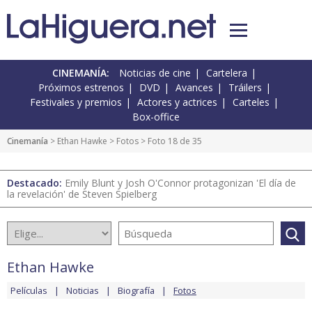
CINEMANÍA:
Noticias de cine
Cartelera
Próximos estrenos
DVD
Avances
Tráilers
Festivales y premios
Actores y actrices
Carteles
Box-office
Cinemanía
>
Ethan Hawke
>
Fotos
> Foto 18 de 35
Destacado:
Emily Blunt y Josh O'Connor protagonizan 'El día de
la revelación' de Steven Spielberg
Ethan Hawke
Películas
Noticias
Biografía
Fotos