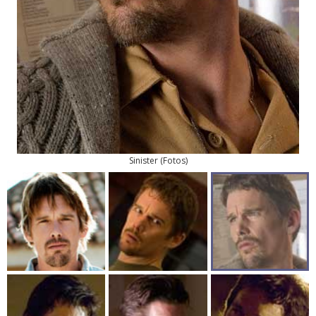
Sinister
(
Fotos
)