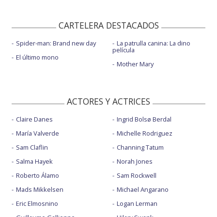
CARTELERA DESTACADOS
Spider-man: Brand new day
La patrulla canina: La dino
película
El último mono
Mother Mary
ACTORES Y ACTRICES
Claire Danes
Ingrid Bolsø Berdal
María Valverde
Michelle Rodriguez
Sam Claflin
Channing Tatum
Salma Hayek
Norah Jones
Roberto Álamo
Sam Rockwell
Mads Mikkelsen
Michael Angarano
Eric Elmosnino
Logan Lerman