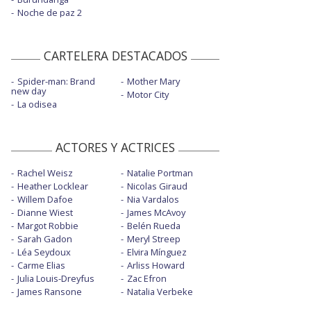
Noche de paz 2
CARTELERA DESTACADOS
Spider-man: Brand
Mother Mary
new day
Motor City
La odisea
ACTORES Y ACTRICES
Rachel Weisz
Natalie Portman
Heather Locklear
Nicolas Giraud
Willem Dafoe
Nia Vardalos
Dianne Wiest
James McAvoy
Margot Robbie
Belén Rueda
Sarah Gadon
Meryl Streep
Léa Seydoux
Elvira Mínguez
Carme Elias
Arliss Howard
Julia Louis-Dreyfus
Zac Efron
James Ransone
Natalia Verbeke