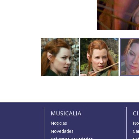
MUSICALIA
C
Noticias
Not
Novedades
Car