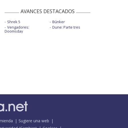
AVANCES DESTACADOS
Shrek 5
Búnker
Vengadores:
Dune: Parte tres
Doomsday
mienda
Sugiere una web