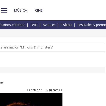
MÚSICA
CINE
óximos estrenos
DVD
Avances
Tráilers
Festivales y premi
a de animación 'Minions & monsters'
ne.
<< Anterior
Siguiente >>