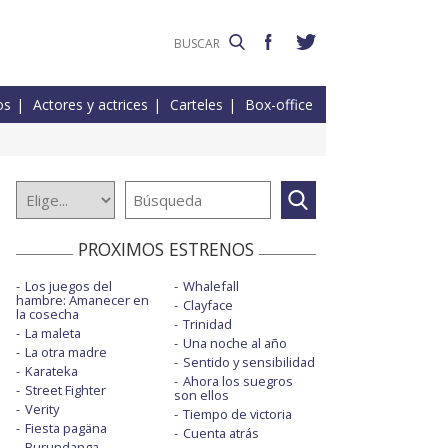
os
Actores y actrices
Carteles
Box-office
PROXIMOS ESTRENOS
Los juegos del
Whalefall
hambre: Amanecer en
Clayface
la cosecha
Trinidad
La maleta
Una noche al año
La otra madre
Sentido y sensibilidad
Karateka
Ahora los suegros
Street Fighter
son ellos
Verity
Tiempo de victoria
Fiesta pagäna
Cuenta atrás
Burundanga