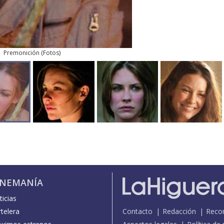
Premonición
(
Fotos
)
INEMANÍA
icias
telera
Contacto
Redacción
Reco