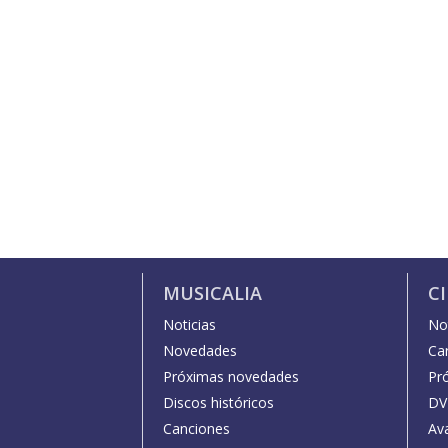
MUSICALIA
C
Noticias
Not
Novedades
Car
Próximas novedades
Pr
Discos históricos
DV
Canciones
Av