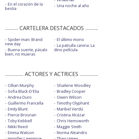
En el corazón de la
Una noche al año
bestia
CARTELERA DESTACADOS
Spider-man: Brand
El último mono
new day
La patrulla canina: La
Buena suerte, pásalo
dino película
bien, no mueras
ACTORES Y ACTRICES
Cillian Murphy
Shailene Woodley
Sofia Black-D'Elia
Bradley Cooper
Andrea Duro
Owen Wilson
Guillermo Francella
Timothy Olyphant
Emily Blunt
Maribel Verdú
Pierce Brosnan
Cristina Alcázar
Toby Kebbell
Chris Hemsworth
Nikki Reed
Maggie Smith
Emma Watson
Norma Aleandro
Jennifer Lawrence
Theo James