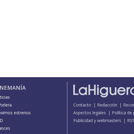
INEMANÍA
icias
telera
Contacto
Redacción
Reco
óximos estrenos
Aspectos legales
Política de
D
Publicidad y webmasters
RS
ances