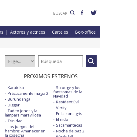
os
Actores y actrices
Carteles
Box-office
PROXIMOS ESTRENOS
Karateka
Scrooge y los
fantasmas de la
Prácticamente magia 2
Navidad
Burundanga
Resident Evil
Digger
Verity
Tadeo Jones y la
En la zona gris
lámpara maravillosa
El nido
Trinidad
Sacamantecas
Los juegos del
hambre: Amanecer en
Noche de paz 2
la cosecha
Whalefall