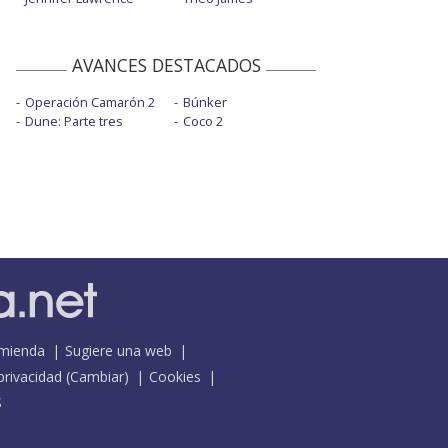
AVANCES DESTACADOS
Operación Camarón 2
Búnker
Dune: Parte tres
Coco 2
mienda
Sugiere una web
 privacidad
(
Cambiar
)
Cookies
S