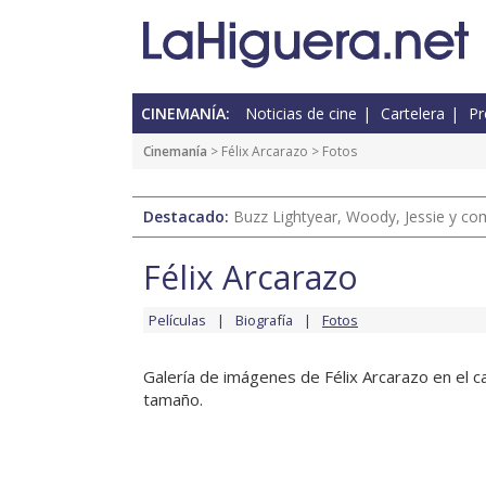
CINEMANÍA:
Noticias de cine
Cartelera
Pr
Cinemanía
>
Félix Arcarazo
> Fotos
Destacado:
Buzz Lightyear, Woody, Jessie y com
Félix Arcarazo
Películas
Biografía
Fotos
Galería de imágenes de Félix Arcarazo en el ca
tamaño.