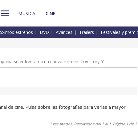
MÚSICA
CINE
óximos estrenos
DVD
Avances
Tráilers
Festivales y premi
pañía se enfrentan a un nuevo reto en 'Toy story 5'
nal de cine. Pulsa sobre las fotografías para verlas a mayor
1 resultados. Resultados del 1 al 1. Página 1 de 1