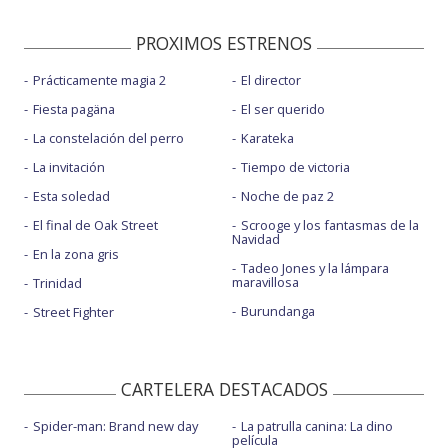
PROXIMOS ESTRENOS
Prácticamente magia 2
El director
Fiesta pagäna
El ser querido
La constelación del perro
Karateka
La invitación
Tiempo de victoria
Esta soledad
Noche de paz 2
El final de Oak Street
Scrooge y los fantasmas de la
Navidad
En la zona gris
Tadeo Jones y la lámpara
maravillosa
Trinidad
Burundanga
Street Fighter
CARTELERA DESTACADOS
Spider-man: Brand new day
La patrulla canina: La dino
película