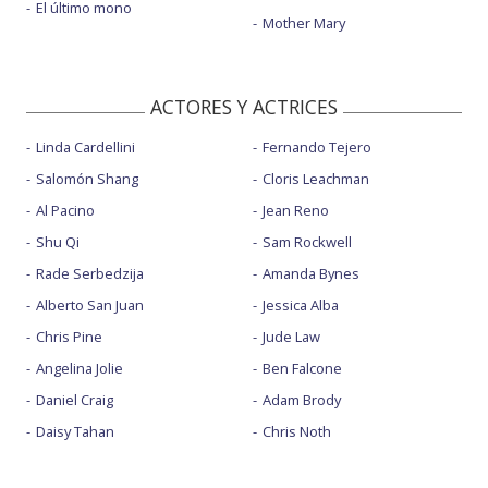
El último mono
Mother Mary
ACTORES Y ACTRICES
Linda Cardellini
Fernando Tejero
Salomón Shang
Cloris Leachman
Al Pacino
Jean Reno
Shu Qi
Sam Rockwell
Rade Serbedzija
Amanda Bynes
Alberto San Juan
Jessica Alba
Chris Pine
Jude Law
Angelina Jolie
Ben Falcone
Daniel Craig
Adam Brody
Daisy Tahan
Chris Noth