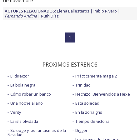
de noviembre
ACTORES RELACIONADOS:
Elena Ballesteros
Pablo Rivero
Fernando Andina
Ruth Díaz
1
PROXIMOS ESTRENOS
El director
Prácticamente magia 2
La bola negra
Trinidad
Cómo robar un banco
Hechizo: Bienvenidos a Hexe
Una noche al año
Esta soledad
Verity
En la zona gris
La isla olvidada
Tiempo de victoria
Scrooge y los fantasmas de la
Digger
Navidad
Los juegos del hambre: