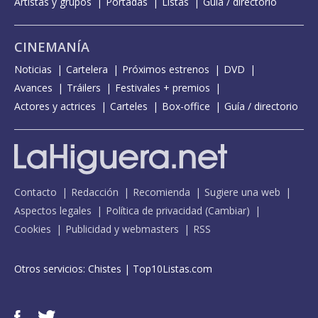
Artistas y grupos
Portadas
Listas
Guía / directorio
CINEMANÍA
Noticias
Cartelera
Próximos estrenos
DVD
Avances
Tráilers
Festivales + premios
Actores y actrices
Carteles
Box-office
Guía / directorio
Contacto
Redacción
Recomienda
Sugiere una web
Aspectos legales
Política de privacidad
(
Cambiar
)
Cookies
Publicidad y webmasters
RSS
Otros servicios:
Chistes
|
Top10Listas.com