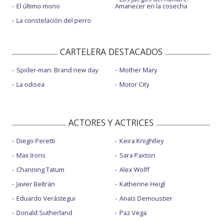
El último mono
Amanecer en la cosecha
La constelación del perro
CARTELERA DESTACADOS
Spider-man: Brand new day
Mother Mary
La odisea
Motor City
ACTORES Y ACTRICES
Diego Peretti
Keira Knightley
Max Irons
Sara Paxton
Channing Tatum
Alex Wolff
Javier Beltrán
Katherine Heigl
Eduardo Verástegui
Anaïs Demoustier
Donald Sutherland
Paz Vega