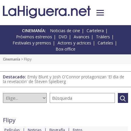
CINEMANÍA:
Noticias de cine
Cartelera
Próximos estrenos
DVD
Avances
Tráilers
Festivales y premios
Actores y actrices
Carteles
Box-office
Cinemanía
> Flipy
Destacado:
Emily Blunt y Josh O'Connor protagonizan 'El día de
la revelación' de Steven Spielberg
Flipy
Películas
Noticias
Biografía
Fotos