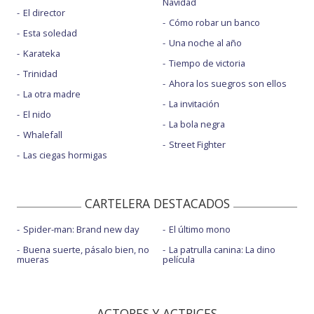
Navidad
El director
Cómo robar un banco
Esta soledad
Una noche al año
Karateka
Tiempo de victoria
Trinidad
Ahora los suegros son ellos
La otra madre
La invitación
El nido
La bola negra
Whalefall
Street Fighter
Las ciegas hormigas
CARTELERA DESTACADOS
Spider-man: Brand new day
El último mono
Buena suerte, pásalo bien, no
La patrulla canina: La dino
mueras
película
ACTORES Y ACTRICES