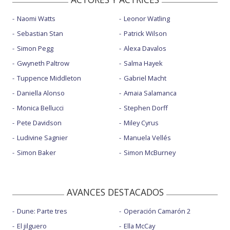
Naomi Watts
Leonor Watling
Sebastian Stan
Patrick Wilson
Simon Pegg
Alexa Davalos
Gwyneth Paltrow
Salma Hayek
Tuppence Middleton
Gabriel Macht
Daniella Alonso
Amaia Salamanca
Monica Bellucci
Stephen Dorff
Pete Davidson
Miley Cyrus
Ludivine Sagnier
Manuela Vellés
Simon Baker
Simon McBurney
AVANCES DESTACADOS
Dune: Parte tres
Operación Camarón 2
El jilguero
Ella McCay