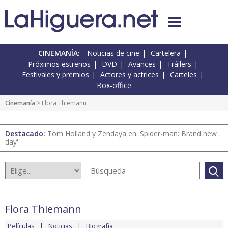
CINEMANÍA:
Noticias de cine
Cartelera
Próximos estrenos
DVD
Avances
Tráilers
Festivales y premios
Actores y actrices
Carteles
Box-office
Cinemanía
> Flora Thiemann
Destacado:
Tom Holland y Zendaya en 'Spider-man: Brand new
day'
Flora Thiemann
Películas
Noticias
Biografía