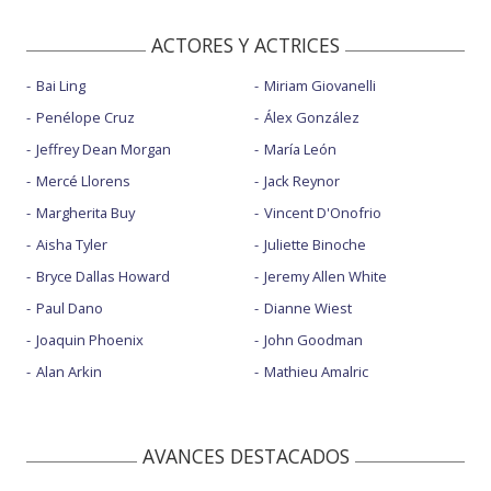
ACTORES Y ACTRICES
Bai Ling
Miriam Giovanelli
Penélope Cruz
Álex González
Jeffrey Dean Morgan
María León
Mercé Llorens
Jack Reynor
Margherita Buy
Vincent D'Onofrio
Aisha Tyler
Juliette Binoche
Bryce Dallas Howard
Jeremy Allen White
Paul Dano
Dianne Wiest
Joaquin Phoenix
John Goodman
Alan Arkin
Mathieu Amalric
AVANCES DESTACADOS