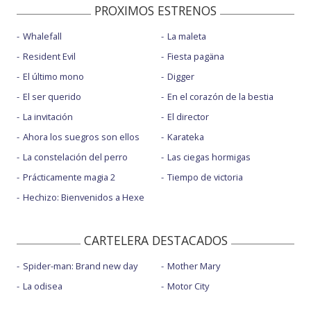
PROXIMOS ESTRENOS
Whalefall
La maleta
Resident Evil
Fiesta pagäna
El último mono
Digger
El ser querido
En el corazón de la bestia
La invitación
El director
Ahora los suegros son ellos
Karateka
La constelación del perro
Las ciegas hormigas
Prácticamente magia 2
Tiempo de victoria
Hechizo: Bienvenidos a Hexe
CARTELERA DESTACADOS
Spider-man: Brand new day
Mother Mary
La odisea
Motor City