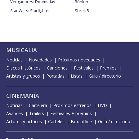
Vengadores: Doomsday
Búnker
Star Wars: Starfighter
Shrek 5
MUSICALIA
Noticias
Novedades
Próximas novedades
Discos históricos
Canciones
Festivales
Premios
Artistas y grupos
Portadas
Listas
Guía / directorio
CINEMANÍA
Noticias
Cartelera
Próximos estrenos
DVD
Avances
Tráilers
Festivales + premios
Actores y actrices
Carteles
Box-office
Guía / directorio