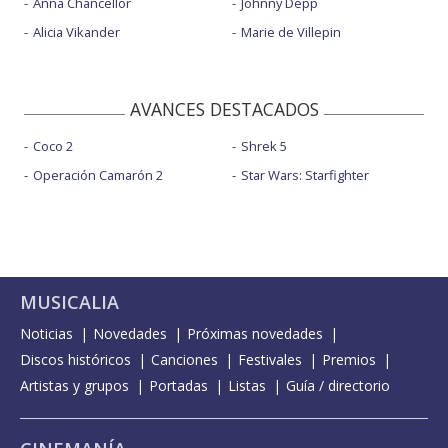
Anna Chancellor
Johnny Depp
Alicia Vikander
Marie de Villepin
AVANCES DESTACADOS
Coco 2
Shrek 5
Operación Camarón 2
Star Wars: Starfighter
MUSICALIA
Noticias
Novedades
Próximas novedades
Discos históricos
Canciones
Festivales
Premios
Artistas y grupos
Portadas
Listas
Guía / directorio