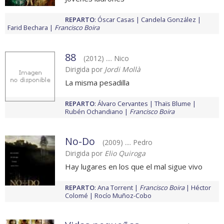
REPARTO
:
Óscar Casas
Candela González
Farid Bechara
Francisco Boira
88
(2012) .... Nico
Dirigida por
Jordi Mollà
La misma pesadilla
REPARTO
:
Álvaro Cervantes
Thaïs Blume
Rubén Ochandiano
Francisco Boira
No-Do
(2009) .... Pedro
Dirigida por
Elio Quiroga
Hay lugares en los que el mal sigue vivo
REPARTO
:
Ana Torrent
Francisco Boira
Héctor
Colomé
Rocío Muñoz-Cobo