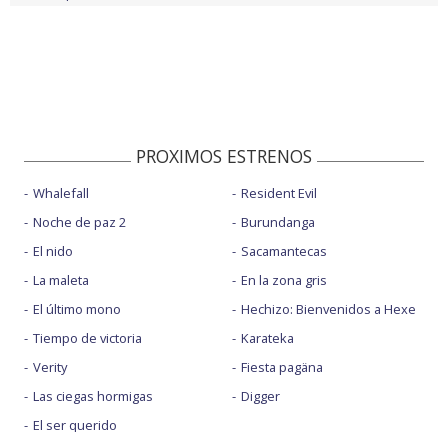
PROXIMOS ESTRENOS
Whalefall
Resident Evil
Noche de paz 2
Burundanga
El nido
Sacamantecas
La maleta
En la zona gris
El último mono
Hechizo: Bienvenidos a Hexe
Tiempo de victoria
Karateka
Verity
Fiesta pagäna
Las ciegas hormigas
Digger
El ser querido