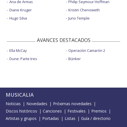
Ana de Armas
Philip Seymour Hoffman
Diane Kruger
Kristin Chenoweth
Hugo Silva
Juno Temple
AVANCES DESTACADOS
Ella McCay
Operación Camarón 2
Dune: Parte tres
Búnker
MUSICALIA
Noticias
Novedades
Próximas novedades
Discos históricos
Canciones
Festivales
Premios
Artistas y grupos
Portadas
Listas
Guía / directorio