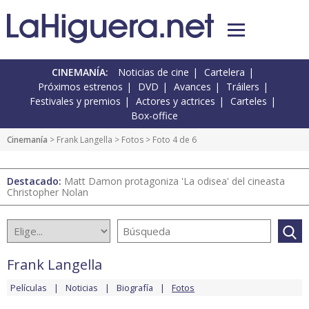
CINEMANÍA:
Noticias de cine
Cartelera
Próximos estrenos
DVD
Avances
Tráilers
Festivales y premios
Actores y actrices
Carteles
Box-office
Cinemanía
>
Frank Langella
>
Fotos
> Foto 4 de 6
Destacado:
Matt Damon protagoniza 'La odisea' del cineasta
Christopher Nolan
Frank Langella
Películas
Noticias
Biografía
Fotos