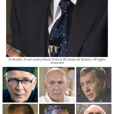
El desafío. Frost contra Nixon
(
Fotos
). © Universal Studios. All rights
reserved