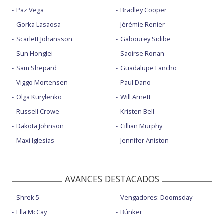
Paz Vega
Bradley Cooper
Gorka Lasaosa
Jérémie Renier
Scarlett Johansson
Gabourey Sidibe
Sun Honglei
Saoirse Ronan
Sam Shepard
Guadalupe Lancho
Viggo Mortensen
Paul Dano
Olga Kurylenko
Will Arnett
Russell Crowe
Kristen Bell
Dakota Johnson
Cillian Murphy
Maxi Iglesias
Jennifer Aniston
AVANCES DESTACADOS
Shrek 5
Vengadores: Doomsday
Ella McCay
Búnker