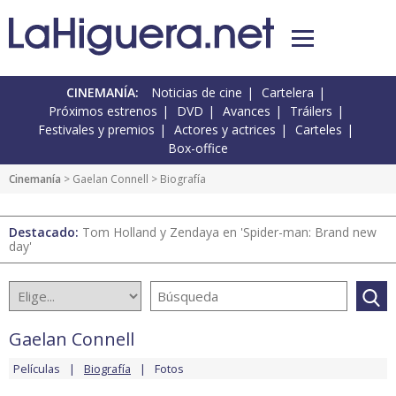
CINEMANÍA:
Noticias de cine
Cartelera
Próximos estrenos
DVD
Avances
Tráilers
Festivales y premios
Actores y actrices
Carteles
Box-office
Cinemanía
>
Gaelan Connell
> Biografía
Destacado:
Tom Holland y Zendaya en 'Spider-man: Brand new
day'
Gaelan Connell
Películas
Biografía
Fotos