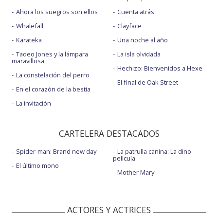
Ahora los suegros son ellos
Cuenta atrás
Whalefall
Clayface
Karateka
Una noche al año
Tadeo Jones y la lámpara
La isla olvidada
maravillosa
Hechizo: Bienvenidos a Hexe
La constelación del perro
El final de Oak Street
En el corazón de la bestia
La invitación
CARTELERA DESTACADOS
Spider-man: Brand new day
La patrulla canina: La dino
película
El último mono
Mother Mary
ACTORES Y ACTRICES