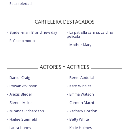
Esta soledad
CARTELERA DESTACADOS
Spider-man: Brand new day
La patrulla canina: La dino
película
El último mono
Mother Mary
ACTORES Y ACTRICES
Daniel Craig
Reem Abdullah
Rowan Atkinson
Kate Winslet
Alexis Bledel
Emma Watson
Sienna Miller
Carmen Machi
Miranda Richardson
Zachary Gordon
Hailee Steinfeld
Betty White
Laura Linney
Katie Holmes