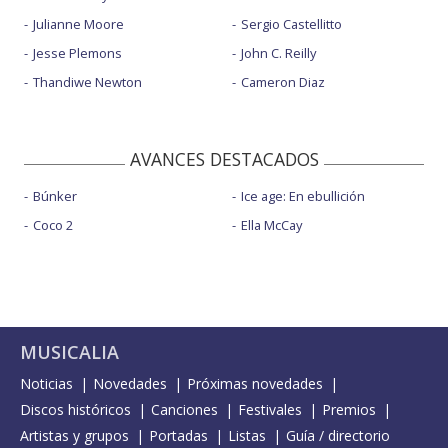
Julianne Moore
Sergio Castellitto
Jesse Plemons
John C. Reilly
Thandiwe Newton
Cameron Diaz
AVANCES DESTACADOS
Búnker
Ice age: En ebullición
Coco 2
Ella McCay
MUSICALIA
Noticias
Novedades
Próximas novedades
Discos históricos
Canciones
Festivales
Premios
Artistas y grupos
Portadas
Listas
Guía / directorio