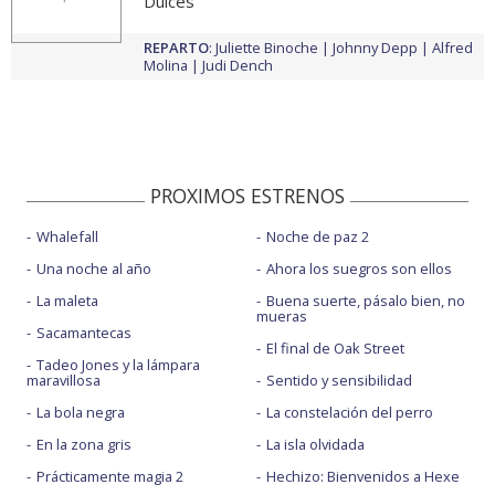
Dulces
REPARTO
:
Juliette Binoche
Johnny Depp
Alfred
Molina
Judi Dench
PROXIMOS ESTRENOS
Whalefall
Noche de paz 2
Una noche al año
Ahora los suegros son ellos
La maleta
Buena suerte, pásalo bien, no
mueras
Sacamantecas
El final de Oak Street
Tadeo Jones y la lámpara
maravillosa
Sentido y sensibilidad
La bola negra
La constelación del perro
En la zona gris
La isla olvidada
Prácticamente magia 2
Hechizo: Bienvenidos a Hexe