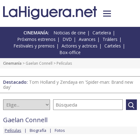
CINEMANÍA:
Noticias de cine
Cartelera
Próximos estrenos
DVD
Avances
Tráilers
Festivales y premios
Actores y actrices
Carteles
Box-office
Cinemanía
>
Gaelan Connell
> Películas
Destacado:
Tom Holland y Zendaya en 'Spider-man: Brand new
day'
Gaelan Connell
Películas
Biografía
Fotos