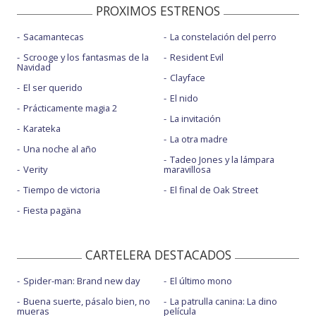
PROXIMOS ESTRENOS
Sacamantecas
La constelación del perro
Scrooge y los fantasmas de la
Resident Evil
Navidad
Clayface
El ser querido
El nido
Prácticamente magia 2
La invitación
Karateka
La otra madre
Una noche al año
Tadeo Jones y la lámpara
Verity
maravillosa
Tiempo de victoria
El final de Oak Street
Fiesta pagäna
CARTELERA DESTACADOS
Spider-man: Brand new day
El último mono
Buena suerte, pásalo bien, no
La patrulla canina: La dino
mueras
película