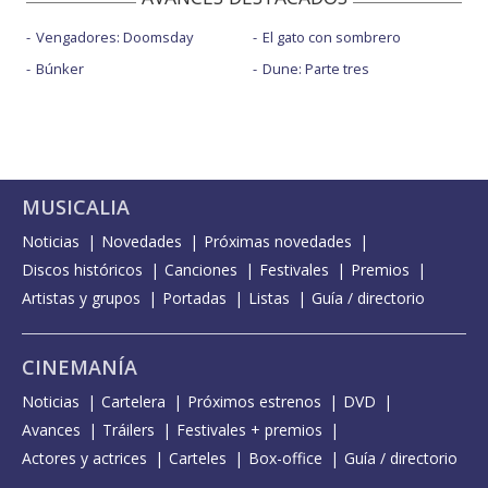
Vengadores: Doomsday
El gato con sombrero
Búnker
Dune: Parte tres
MUSICALIA
Noticias
Novedades
Próximas novedades
Discos históricos
Canciones
Festivales
Premios
Artistas y grupos
Portadas
Listas
Guía / directorio
CINEMANÍA
Noticias
Cartelera
Próximos estrenos
DVD
Avances
Tráilers
Festivales + premios
Actores y actrices
Carteles
Box-office
Guía / directorio