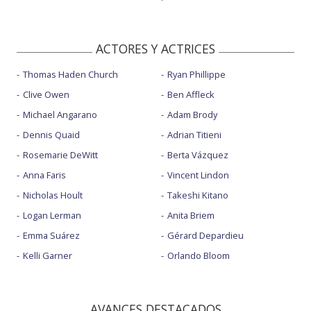
ACTORES Y ACTRICES
Thomas Haden Church
Ryan Phillippe
Clive Owen
Ben Affleck
Michael Angarano
Adam Brody
Dennis Quaid
Adrian Titieni
Rosemarie DeWitt
Berta Vázquez
Anna Faris
Vincent Lindon
Nicholas Hoult
Takeshi Kitano
Logan Lerman
Anita Briem
Emma Suárez
Gérard Depardieu
Kelli Garner
Orlando Bloom
AVANCES DESTACADOS