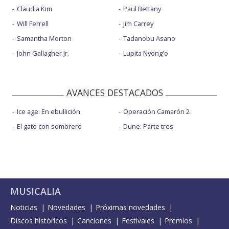
Claudia Kim
Paul Bettany
Will Ferrell
Jim Carrey
Samantha Morton
Tadanobu Asano
John Gallagher Jr.
Lupita Nyong'o
AVANCES DESTACADOS
Ice age: En ebullición
Operación Camarón 2
El gato con sombrero
Dune: Parte tres
MUSICALIA
Noticias
Novedades
Próximas novedades
Discos históricos
Canciones
Festivales
Premios