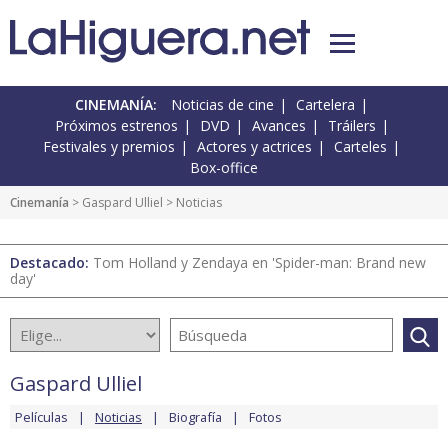
CINEMANÍA:
Noticias de cine
Cartelera
Próximos estrenos
DVD
Avances
Tráilers
Festivales y premios
Actores y actrices
Carteles
Box-office
Cinemanía
>
Gaspard Ulliel
> Noticias
Destacado:
Tom Holland y Zendaya en 'Spider-man: Brand new
day'
Gaspard Ulliel
Películas
Noticias
Biografía
Fotos