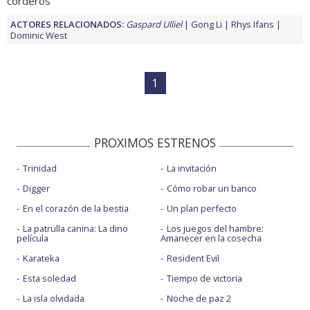
corderos
ACTORES RELACIONADOS:
Gaspard Ulliel
Gong Li
Rhys Ifans
Dominic West
1
PROXIMOS ESTRENOS
Trinidad
La invitación
Digger
Cómo robar un banco
En el corazón de la bestia
Un plan perfecto
La patrulla canina: La dino
Los juegos del hambre:
película
Amanecer en la cosecha
Karateka
Resident Evil
Esta soledad
Tiempo de victoria
La isla olvidada
Noche de paz 2