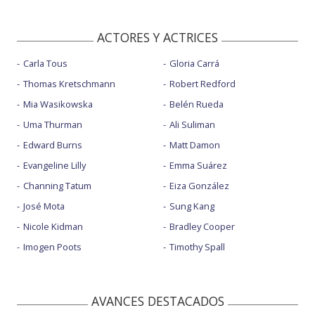
ACTORES Y ACTRICES
Carla Tous
Gloria Carrá
Thomas Kretschmann
Robert Redford
Mia Wasikowska
Belén Rueda
Uma Thurman
Ali Suliman
Edward Burns
Matt Damon
Evangeline Lilly
Emma Suárez
Channing Tatum
Eiza González
José Mota
Sung Kang
Nicole Kidman
Bradley Cooper
Imogen Poots
Timothy Spall
AVANCES DESTACADOS