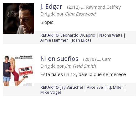
J. Edgar
(2012) .... Raymond Caffrey
Dirigida por
Clint Eastwood
Biopic
REPARTO
:
Leonardo DiCaprio
Naomi Watts
Armie Hammer
Josh Lucas
Ni en sueños
(2010) .... Cam
Dirigida por
Jim Field Smith
Esta tía es un 13, dale lo que se merece
REPARTO
:
Jay Baruchel
Alice Eve
T.J. Miller
Mike Vogel