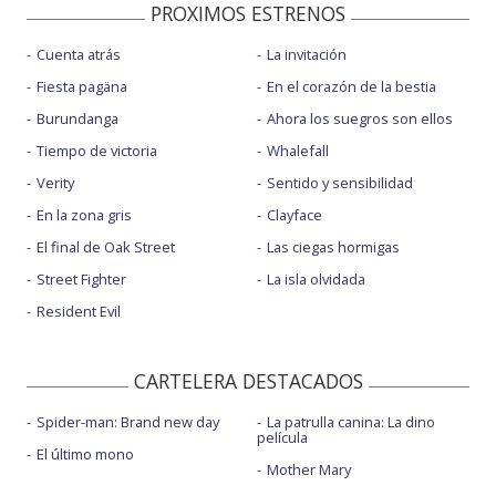
PROXIMOS ESTRENOS
Cuenta atrás
La invitación
Fiesta pagäna
En el corazón de la bestia
Burundanga
Ahora los suegros son ellos
Tiempo de victoria
Whalefall
Verity
Sentido y sensibilidad
En la zona gris
Clayface
El final de Oak Street
Las ciegas hormigas
Street Fighter
La isla olvidada
Resident Evil
CARTELERA DESTACADOS
Spider-man: Brand new day
La patrulla canina: La dino
película
El último mono
Mother Mary