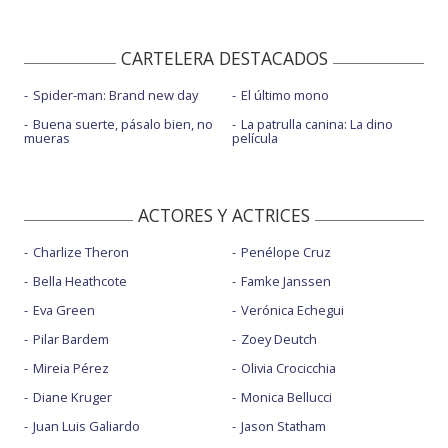
CARTELERA DESTACADOS
Spider-man: Brand new day
El último mono
Buena suerte, pásalo bien, no
La patrulla canina: La dino
mueras
película
ACTORES Y ACTRICES
Charlize Theron
Penélope Cruz
Bella Heathcote
Famke Janssen
Eva Green
Verónica Echegui
Pilar Bardem
Zoey Deutch
Mireia Pérez
Olivia Crocicchia
Diane Kruger
Monica Bellucci
Juan Luis Galiardo
Jason Statham