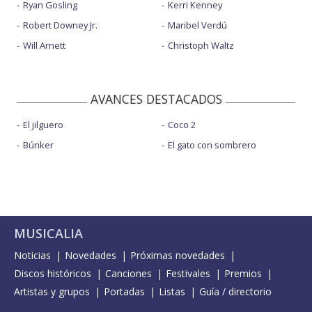
Ryan Gosling
Kerri Kenney
Robert Downey Jr.
Maribel Verdú
Will Arnett
Christoph Waltz
AVANCES DESTACADOS
El jilguero
Coco 2
Búnker
El gato con sombrero
MUSICALIA
Noticias
Novedades
Próximas novedades
Discos históricos
Canciones
Festivales
Premios
Artistas y grupos
Portadas
Listas
Guía / directorio