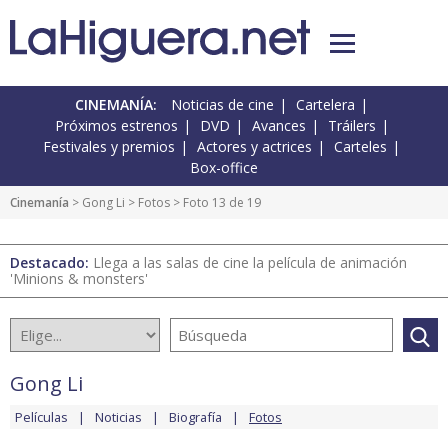
CINEMANÍA:
Noticias de cine
Cartelera
Próximos estrenos
DVD
Avances
Tráilers
Festivales y premios
Actores y actrices
Carteles
Box-office
Cinemanía
>
Gong Li
>
Fotos
> Foto 13 de 19
Destacado:
Llega a las salas de cine la película de animación
'Minions & monsters'
Gong Li
Películas
Noticias
Biografía
Fotos