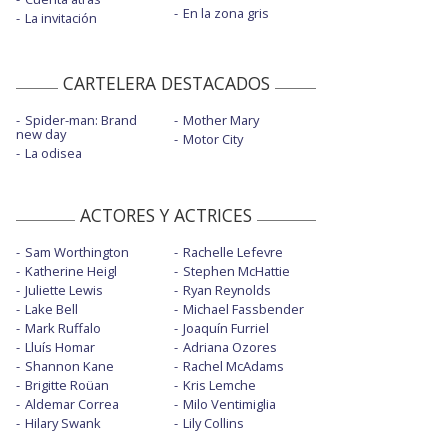
En la zona gris
La invitación
CARTELERA DESTACADOS
Spider-man: Brand
Mother Mary
new day
Motor City
La odisea
ACTORES Y ACTRICES
Sam Worthington
Rachelle Lefevre
Katherine Heigl
Stephen McHattie
Juliette Lewis
Ryan Reynolds
Lake Bell
Michael Fassbender
Mark Ruffalo
Joaquín Furriel
Lluís Homar
Adriana Ozores
Shannon Kane
Rachel McAdams
Brigitte Roüan
Kris Lemche
Aldemar Correa
Milo Ventimiglia
Hilary Swank
Lily Collins