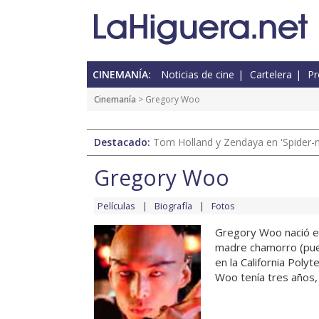
CINEMANÍA:
Noticias de cine
Cartelera
Pr
Cinemanía
> Gregory Woo
Destacado:
Tom Holland y Zendaya en 'Spider-
Gregory Woo
Películas
Biografía
Fotos
Gregory Woo nació en 
madre chamorro (pue
en la California Poly
Woo tenía tres años, 