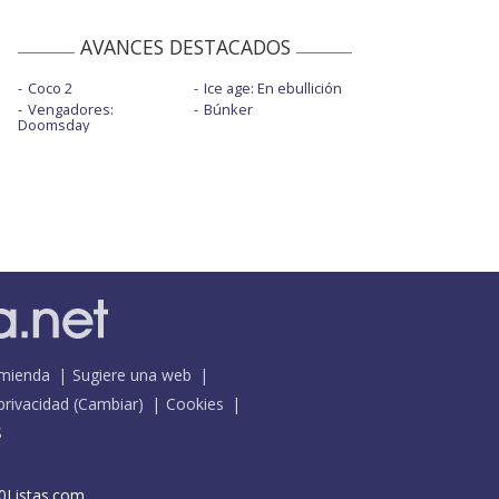
AVANCES DESTACADOS
Coco 2
Ice age: En ebullición
Vengadores:
Búnker
Doomsday
mienda
Sugiere una web
 privacidad
(
Cambiar
)
Cookies
S
0Listas.com