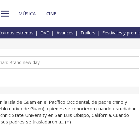
MÚSICA
CINE
óximos estrenos
DVD
Avances
Tráilers
Festivales y premi
man: Brand new day'
la isla de Guam en el Pacífico Occidental, de padre chino y
blo nativo de Guam), quienes se conocieron cuando estudiaban
technic State University en San Luis Obispo, California. Cuando
sus padres se trasladaron a... (
+
)