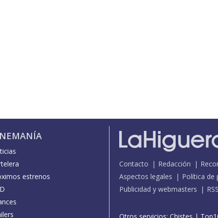
INEMANÍA
icias
telera
Contacto
Redacción
Reco
óximos estrenos
Aspectos legales
Política de
D
Publicidad y webmasters
RS
ances
ilers
Otros servicios:
Chistes
|
Top1