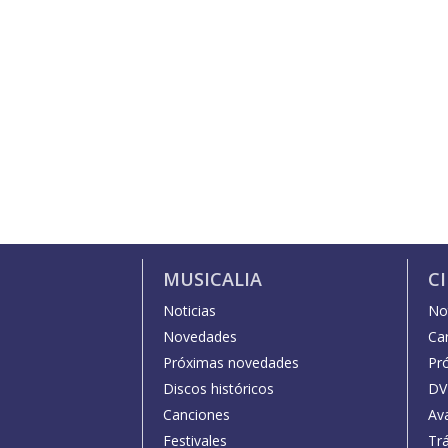
MUSICALIA
C
Noticias
Not
Novedades
Car
Próximas novedades
Pr
Discos históricos
DV
Canciones
Av
Festivales
Trá