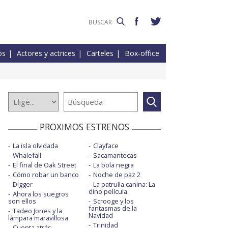
os
Actores y actrices
Carteles
Box-office
PROXIMOS ESTRENOS
La isla olvidada
Clayface
Whalefall
Sacamantecas
El final de Oak Street
La bola negra
Cómo robar un banco
Noche de paz 2
Digger
La patrulla canina: La
dino película
Ahora los suegros
son ellos
Scrooge y los
fantasmas de la
Tadeo Jones y la
Navidad
lámpara maravillosa
Trinidad
Cuenta atrás