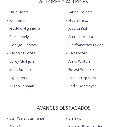
ACTORES Y ACTRICES
Halle Berry
Laurie Holden
Jon Hamm
Nicola Peltz
Freddie Highmore
Jessica Biel
Blake Lively
Ana Labordeta
George Clooney
Pierfrancesco Favino
Verónica Echegui
Ben Foster
Carey Mulligan
Anna Walton
Mark Ruffalo
Forest Whitaker
Ágata Roca
Emma Fitzpatrick
Alison Lohman
Eddie Redmayne
AVANCES DESTACADOS
Star Wars: Starfighter
Shrek 5
Coco 2
Ice age: En ebullición