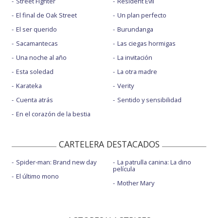
Street Fighter
Resident Evil
El final de Oak Street
Un plan perfecto
El ser querido
Burundanga
Sacamantecas
Las ciegas hormigas
Una noche al año
La invitación
Esta soledad
La otra madre
Karateka
Verity
Cuenta atrás
Sentido y sensibilidad
En el corazón de la bestia
CARTELERA DESTACADOS
Spider-man: Brand new day
La patrulla canina: La dino
película
El último mono
Mother Mary