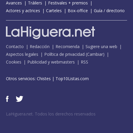
Avances
Tráilers
Festivales + premios
Actores y actrices
Carteles
Box-office
Guía / directorio
Contacto
Redacción
Recomienda
Sugiere una web
Aspectos legales
Política de privacidad
(
Cambiar
)
Cookies
Publicidad y webmasters
RSS
Otros servicios:
Chistes
|
Top10Listas.com
LaHiguera.net. Todos los derechos reservados