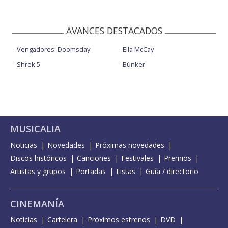
AVANCES DESTACADOS
Vengadores: Doomsday
Ella McCay
Shrek 5
Búnker
MUSICALIA
Noticias
Novedades
Próximas novedades
Discos históricos
Canciones
Festivales
Premios
Artistas y grupos
Portadas
Listas
Guía / directorio
CINEMANÍA
Noticias
Cartelera
Próximos estrenos
DVD