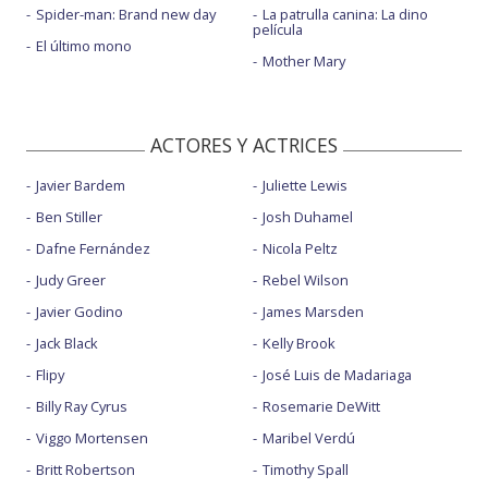
Spider-man: Brand new day
La patrulla canina: La dino
película
El último mono
Mother Mary
ACTORES Y ACTRICES
Javier Bardem
Juliette Lewis
Ben Stiller
Josh Duhamel
Dafne Fernández
Nicola Peltz
Judy Greer
Rebel Wilson
Javier Godino
James Marsden
Jack Black
Kelly Brook
Flipy
José Luis de Madariaga
Billy Ray Cyrus
Rosemarie DeWitt
Viggo Mortensen
Maribel Verdú
Britt Robertson
Timothy Spall