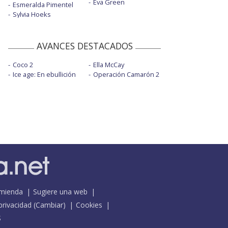
Eva Green
Esmeralda Pimentel
Sylvia Hoeks
AVANCES DESTACADOS
Coco 2
Ella McCay
Ice age: En ebullición
Operación Camarón 2
mienda
Sugiere una web
 privacidad
(
Cambiar
)
Cookies
S