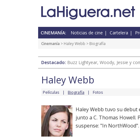
CINEMANÍA:
Noticias de cine
Cartelera
Pr
Cinemanía
>
Haley Webb
> Biografía
Destacado:
Buzz Lightyear, Woody, Jessie y com
Haley Webb
Películas
Biografía
Fotos
Haley Webb tuvo su debut en
junto a C. Thomas Howell. P
suspense: "In NorthWood".