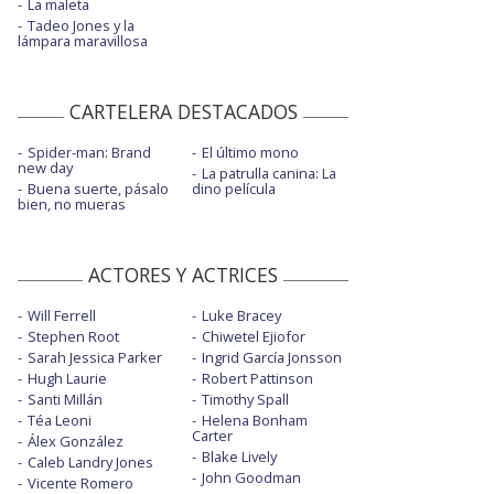
La maleta
Tadeo Jones y la
lámpara maravillosa
CARTELERA DESTACADOS
Spider-man: Brand
El último mono
new day
La patrulla canina: La
Buena suerte, pásalo
dino película
bien, no mueras
ACTORES Y ACTRICES
Will Ferrell
Luke Bracey
Stephen Root
Chiwetel Ejiofor
Sarah Jessica Parker
Ingrid García Jonsson
Hugh Laurie
Robert Pattinson
Santi Millán
Timothy Spall
Téa Leoni
Helena Bonham
Carter
Álex González
Blake Lively
Caleb Landry Jones
John Goodman
Vicente Romero