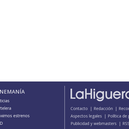
INEMANÍA
icias
telera
Contacto
Redacción
Reco
óximos estrenos
Aspectos legales
Política de
D
Publicidad y webmasters
RS