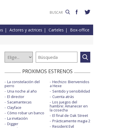
os
Actores y actrices
Carteles
Box-office
PROXIMOS ESTRENOS
La constelación del
Hechizo: Bienvenidos
perro
a Hexe
Una noche al año
Sentido y sensibilidad
El director
Cuenta atrás
Sacamantecas
Los juegos del
hambre: Amanecer en
Clayface
la cosecha
Cómo robar un banco
El final de Oak Street
La invitación
Prácticamente magia 2
Digger
Resident Evil