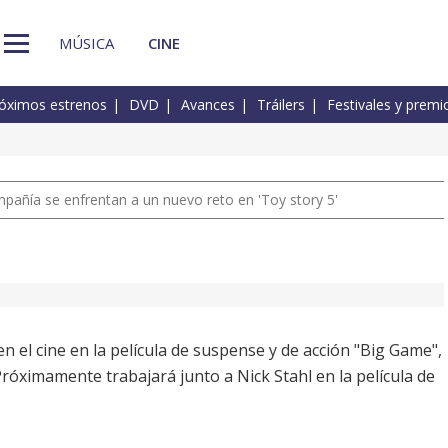
MÚSICA
CINE
óximos estrenos
DVD
Avances
Tráilers
Festivales y premi
pañía se enfrentan a un nuevo reto en 'Toy story 5'
 el cine en la película de suspense y de acción "Big Game",
róximamente trabajará junto a Nick Stahl en la película de