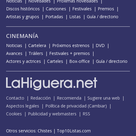
Noticias
Novedades
Próximas novedades
Discos históricos
Canciones
Festivales
Premios
Artistas y grupos
Portadas
Listas
Guía / directorio
CINEMANÍA
Noticias
Cartelera
Próximos estrenos
DVD
Avances
Tráilers
Festivales + premios
Actores y actrices
Carteles
Box-office
Guía / directorio
Contacto
Redacción
Recomienda
Sugiere una web
Aspectos legales
Política de privacidad
(
Cambiar
)
Cookies
Publicidad y webmasters
RSS
Otros servicios:
Chistes
|
Top10Listas.com