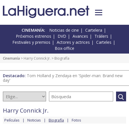
CINEMANÍA:
Noticias de cine
Cartelera
Próximos estrenos
DVD
Avances
Tráilers
Festivales y premios
Actores y actrices
Carteles
Box-office
Cinemanía
>
Harry Connick Jr.
> Biografía
Destacado:
Tom Holland y Zendaya en 'Spider-man: Brand new
day'
Harry Connick Jr.
Películas
Noticias
Biografía
Fotos