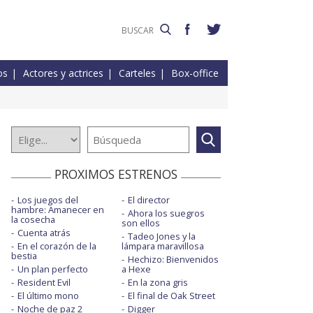
os
Actores y actrices
Carteles
Box-office
PROXIMOS ESTRENOS
Los juegos del
El director
hambre: Amanecer en
Ahora los suegros
la cosecha
son ellos
Cuenta atrás
Tadeo Jones y la
En el corazón de la
lámpara maravillosa
bestia
Hechizo: Bienvenidos
Un plan perfecto
a Hexe
Resident Evil
En la zona gris
El último mono
El final de Oak Street
Noche de paz 2
Digger