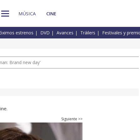
MÚSICA
CINE
óximos estrenos
DVD
Avances
Tráilers
Festivales y premi
man: Brand new day'
ine.
Siguiente >>