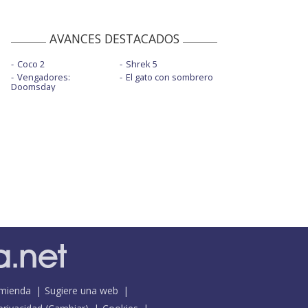
AVANCES DESTACADOS
Coco 2
Shrek 5
Vengadores:
El gato con sombrero
Doomsday
mienda
Sugiere una web