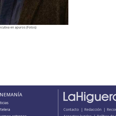
ecutiva en apuros
(
Fotos
)
INEMANÍA
icias
telera
Contacto
Redacción
Reco