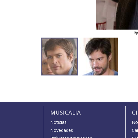
Ej
MUSICALIA
C
Noticias
Not
Novedades
Car