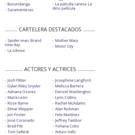
Burundanga
La patrulla canina: La
dino película
Sacamantecas
CARTELERA DESTACADOS
Spider-man: Brand
Mother Mary
new day
Motor City
La odisea
ACTORES Y ACTRICES
Josh Flitter
Josephine Langford
Dylan Riley Snyder
Melissa Barrera
Adriana Ozores
Denzel Washington
María León
Lynn Collins
Rose Byrne
Rachel McAdams
Elmar Wepper
Alan Rickman
Jon Foster
Fele Martínez
José Coronado
Jeffrey Tambor
Brad Pitt
Yohana Cobo
Tom Selleck
Arturo Valls