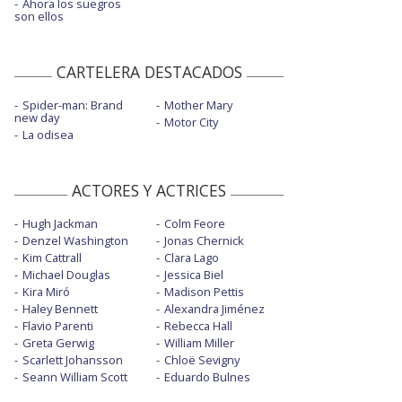
Ahora los suegros
son ellos
CARTELERA DESTACADOS
Spider-man: Brand
Mother Mary
new day
Motor City
La odisea
ACTORES Y ACTRICES
Hugh Jackman
Colm Feore
Denzel Washington
Jonas Chernick
Kim Cattrall
Clara Lago
Michael Douglas
Jessica Biel
Kira Miró
Madison Pettis
Haley Bennett
Alexandra Jiménez
Flavio Parenti
Rebecca Hall
Greta Gerwig
William Miller
Scarlett Johansson
Chloë Sevigny
Seann William Scott
Eduardo Bulnes