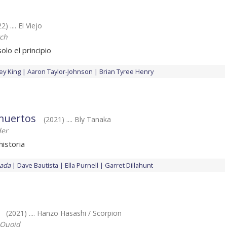
2) .... El Viejo
tch
solo el principio
ey King
Aaron Taylor-Johnson
Brian Tyree Henry
 muertos
(2021) .... Bly Tanaka
der
historia
nada
Dave Bautista
Ella Purnell
Garret Dillahunt
(2021) .... Hanzo Hasashi / Scorpion
Quoid