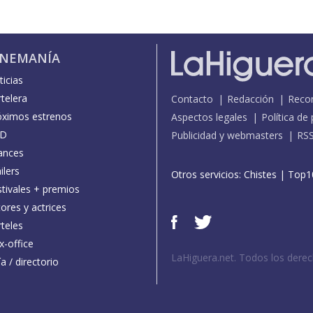
INEMANÍA
icias
telera
Contacto
Redacción
Reco
óximos estrenos
Aspectos legales
Política de
D
Publicidad y webmasters
RS
ances
ilers
Otros servicios:
Chistes
|
Top1
stivales + premios
ores y actrices
teles
x-office
LaHiguera.net. Todos los dere
a / directorio