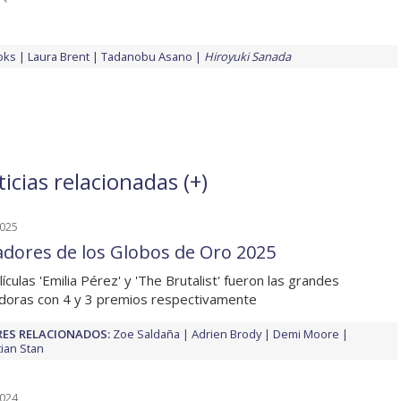
oks
Laura Brent
Tadanobu Asano
Hiroyuki Sanada
icias relacionadas (
+
)
2025
dores de los Globos de Oro 2025
ículas 'Emilia Pérez' y 'The Brutalist' fueron las grandes
adoras con 4 y 3 premios respectivamente
ES RELACIONADOS:
Zoe Saldaña
Adrien Brody
Demi Moore
ian Stan
2024