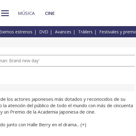
MÚSICA
CINE
óximos estrenos
DVD
Avances
Tráilers
Festivales y premi
man: Brand new day'
 de los actores japoneses más dotados y reconocidos de su
o la atención del público de todo el mundo con más de cincuenta
r y un Premio de la Academia Japonesa de cine.
o junto con Halle Berry en el drama... (
+
)