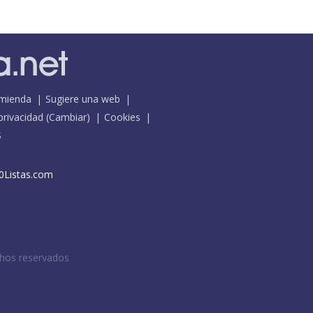
mienda
Sugiere una web
 privacidad
(
Cambiar
)
Cookies
S
0Listas.com
chos reservados