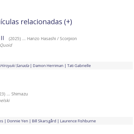
ículas relacionadas (
+
)
II
(2025) .... Hanzo Hasashi / Scorpion
Quoid
Hiroyuki Sanada
Damon Herriman
Tati Gabrielle
23) .... Shimazu
elski
es
Donnie Yen
Bill Skarsgård
Laurence Fishburne