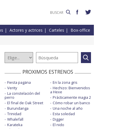
os
Actores y actrices
Carteles
Box-office
PROXIMOS ESTRENOS
Fiesta pagäna
En la zona gris
Verity
Hechizo: Bienvenidos
a Hexe
La constelación del
perro
Prácticamente magia 2
El final de Oak Street
Cómo robar un banco
Burundanga
Una noche al año
Trinidad
Esta soledad
Whalefall
Digger
Karateka
El nido