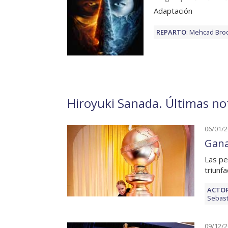
Adaptación
REPARTO
:
Mehcad Bro
Hiroyuki Sanada. Últimas not
06/01/
Gana
Las pel
triunf
ACTOR
Sebast
09/12/