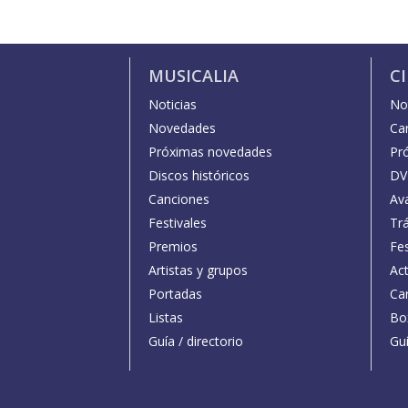
MUSICALIA
C
Noticias
Not
Novedades
Car
Próximas novedades
Pr
Discos históricos
DV
Canciones
Av
Festivales
Trá
Premios
Fe
Artistas y grupos
Act
Portadas
Car
Listas
Bo
Guía / directorio
Guí