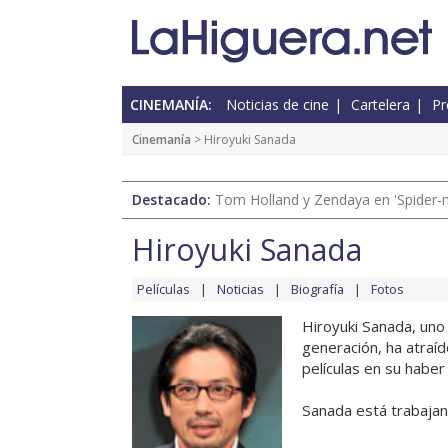
CINEMANÍA:
Noticias de cine
Cartelera
Pr
Cinemanía
> Hiroyuki Sanada
Destacado:
Tom Holland y Zendaya en 'Spider-
Hiroyuki Sanada
Películas
Noticias
Biografía
Fotos
Hiroyuki Sanada, uno
generación, ha atraíd
películas en su habe
Sanada está trabajand