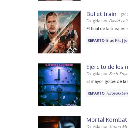
Bullet train
(202
Dirigida por
David Lei
El final de la línea es 
REPARTO
:
Brad Pitt
Jo
Ejército de los
Dirigida por
Zach Sny
El mayor golpe de la 
REPARTO
:
Hiroyuki Sa
Mortal Kombat
Dirigida por
Simon Mc