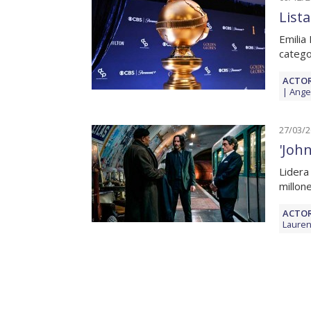
List
Emilia
catego
ACTOR
Angel
27/03/
'Joh
Lidera
millon
ACTOR
Lauren